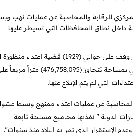
لمركزي للرقابة والمحاسبة عن عمليات نهب وب
لة داخل نطاق المحافظات التي تسيطر عليها
وأشارت التقارير الرسمية الى ان الجهاز وقف على حوالي (1929) قضية اعتداء 
القضاء بمختلف مستوياته طالت اراضي بمساحة تتجاوز (476,758,095) متراً مربعا
ءات التي لم يتم الإبلاغ عنها.
والمحاسبة عن عمليات اعتداء ممنهج وبسط عشوا
ت الدولة " نفذتها مجاميع مسلحة تابعة
م الإستقرار الذي تمر به البلاد منذ سنوات".