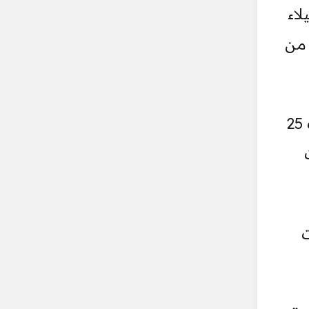
اء
 من
وساق التقرير بهذا الخصوص عدداً من الامثلة حيث ذكر ان عمليات الاعتداء والنهب طالت 25
لفات