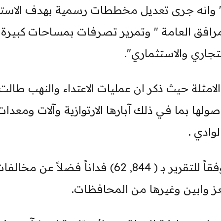
وانه جرى تعديل مخططات رسمية بهدف الاستيل
افق العامة " وتمرير تصرفات بمساحات كبيرة
تجاري والاستثماري".
ولها بما في ذلك آبارها الارتوازية وآلات ومعدات
ادي .
هذه المساحة ـ المشار اليها آنفاً ـ تقدر وفقاً للتقرير بـ ( 844, 62) فداناً فضلاً عن مخا
ز وابين وغيرها من المحافظات.