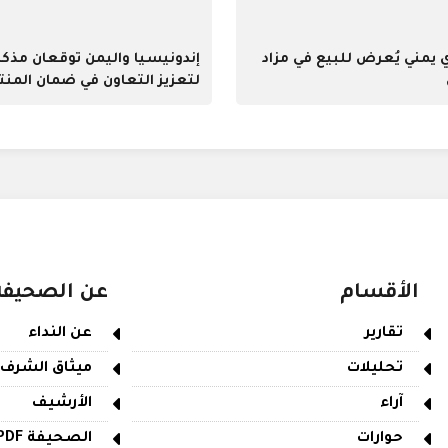
ي يمني يُعرض للبيع في مزاد
إندونيسيا واليمن توقعان مذكر
لتعزيز التعاون في ضمان المن
الحلال
الأقسام
عن الصحيفة
تقارير
عن النداء
تحليلات
ميثاق الشرف
آراء
الأرشيف
حوارات
الصحيفة PDF