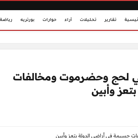
ئيسية
تقارير
تحليلات
آراء
حوارات
بورتريه
رياضة
ية في لحج وحضرموت ومخالفات
تعز وأبين