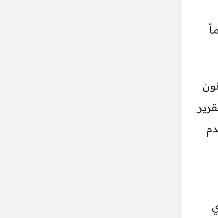
ً
ون
رير
دم
ي