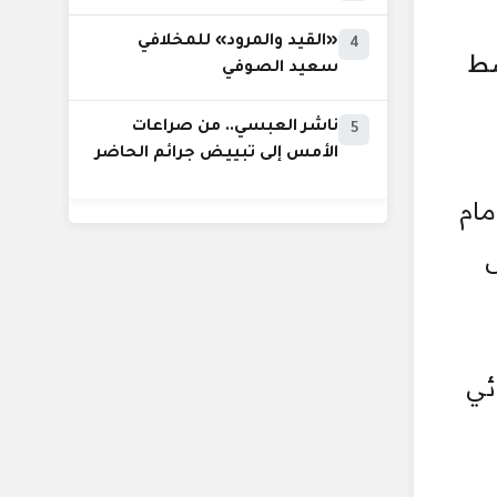
«القيد والمرود» للمخلافي
4
سط
سعيد الصوفي
ناشر العبسي.. من صراعات
5
الأمس إلى تبييض جرائم الحاضر
منظورة امام
ً على
ئي