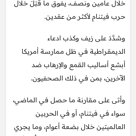
خلال عامين ونصف، يفوق ما قُتِلَ خلال
حرب فيتنام لأكثر من عقدين.
وشدَّدَ على زيف وكذب ادعاء
الديمقراطية في ظل ممارسة أمريكا
أبشع أساليب القمع والإرهاب ضد
الآخرين، بمن في ذلك الصحفيون.
وأتى على مقارنة ما حصل في الماضي،
سواء في فيتنام، أو في الحربين
العالميتين خلال بضعة أعوام، وما يجري