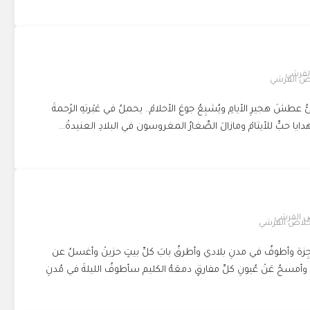
ص القرشي
عطشَ هجيرِ الأيامِ ويُشبِعُ جوعَ الأحلامْ.. يحملُ في عَبْرتهِ الرًحمةَ
ايا حبٍّ للأيتامْ ومازالَ الصِّغارُ المغروسون في البلادِ العنيدةْ...
خلاص القرشي
ُعجِزة وأطوفُ في مدنِ بلادي وأطرقُ بابَ كلِّ بيتٍ حزينْ وأغسلُ عن
 وأمسحُ عَنْ عُيونِ كلِّ مفارقٍ دمعَهُ الكليم سأطوفُ الليلةَ في مُدنِ