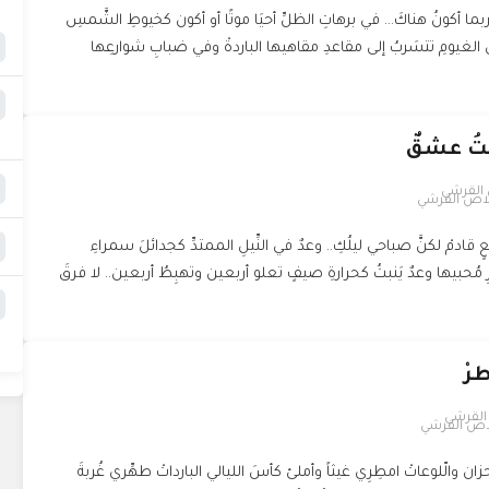
ما أكونُ هناكَ... في برهاتِ الظلِّ أحيَا موتًا أو أكون كخيوطِ الشَّمسِ
ن الغيومِ تتسَربُ إلى مقاعدِ مقاهيها الباردةْ وفي ضبابِ شوارعِها
ُتُ عشقٌ
لاص القرشي
ٍ قادمْ لكنَّ صباحي ليلُكِ.. وعدٌ في النِّيلِ الممتدِّ كجدائلَ سمراءِ
مُحبيها وعدٌ يَنبتُ كحرارةِ صيفٍ تعلو أربعين وتهبِطُ أربعين.. لا فرقَ
رْ
اص القرشي
زان والّلوعاتْ امطِرِي غيثاً وأملئ كأسَ الليالي البارداتْ طهِّري غُربةَ