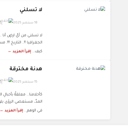
لا تسلني
18 سبتمبر 2025
إخ
لا تسلني من أيّ ارضٍ أنا ..
الجغرافيا !!.. التاريخ !!!
كيف...
إقرأ المزيد ←
هدنة مخترقة
15 سبتمبر 2025
إخ
كأحلامنا... معلقةٌ بأحبالِ ا
المدِّ، مستعصي الرؤى يلو
في الوهم...
إقرأ المزيد ←