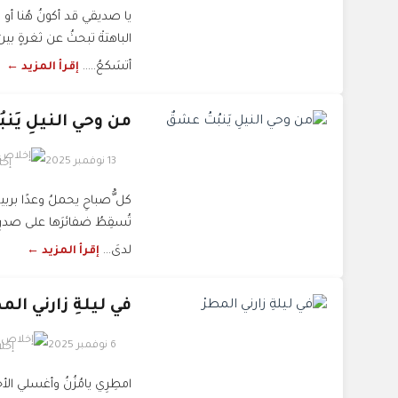
يا صديقي قد أكونُ هُنا أو رب
الباهتةْ تبحثُ عن ثغرةٍ بي
أتسَكعُ.....
إقرأ المزيد ←
من وحي النيلِ يَنب
13 نوفمبر 2025
إخ
كل ُّصباحِ يحملُ وعدًا بربيع
تُسقِطُ ضفائرَها على صدرِ 
لدىَ...
إقرأ المزيد ←
في ليلةِ زارني المط
6 نوفمبر 2025
إخل
امطِرِي يامُزُنُ وأغسلي الأح