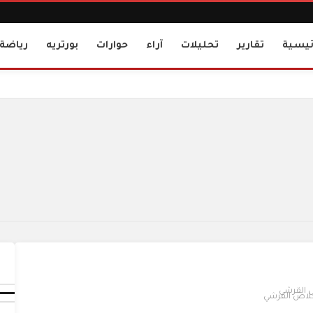
ئيسية
تقارير
تحليلات
آراء
حوارات
بورتريه
رياضة
لاص القرشي