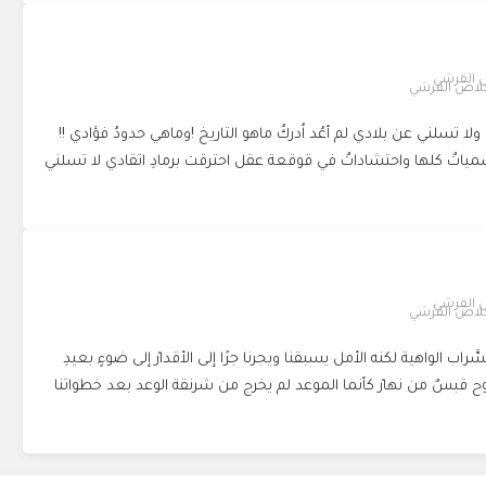
لاص القرشي
 ولا تسلني عن بلادي لم أعُد اُدركُ ماهو التاريخ !وماهي حدودُ فؤادي !!
. مسمياتٌ كلها واحتشاداتٌ في قوقعة عقل احترقت برمادِ اتقادي لا تسلني
لاص القرشي
لسَّراب الواهية لكنه الأمل يسبقنا ويجرنا جرًا إلى الأقدارْ إلى ضوءٍ بعيدِ
ح قبسٌ من نهارْ كأنما الموعد لم يخرج من شرنقة الوعد بعد خطواتنا