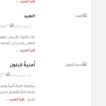
إقرأ المزيد ←
العيد
2 أكتوبر 2025
إخلا
ذاكَ الصَّوتُ الأسمى يُطفئُ 
للموتى ويُخبئُ في جُعبتهِ هد
إقرأ المزيد ←
أُمنيةً لأيلول
25 سبتمبر 2025
إ
سأمتلكُ الليلةَ أُمنيةً وم
عتباتِه الدمَّ المُهراق سُدى
بلادي...
إقرأ المزيد ←