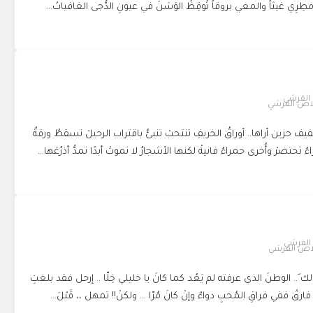
طِرِي غيثاً والمعي بروقاً تُوقِظُ الوَسَنَ في عيونِ الدُّجى الغافياتْ...
اص القرشي
حزين أراها.. أوراقُ الخريفِ تنتحبْ تنبئُ باقتراب الرحيلْ تسقطُ ورقةٌ
حتضرْ وأُخرى حمراءُ فانيةْ لكنها الأشجارُ لا تموتْ أبدًا تمدُّ أذرُعَها...
اص القرشي
.. الوطنَ الذي عرفته لم يَعُد كما كانَ يا خليلي خِلّا .. إرحل فقد بلغتِ
فارقْ ففي فراقِ المُحبِ دواءٌ وإنْ كانَ مُرّا … ولكنْ!! تمهل ،، قَبْلَ...