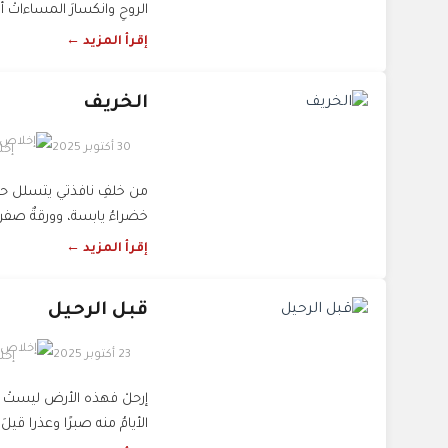
الروحِ وانكسارَ المساءاتْ أم
إقرأ المزيد ←
الخريف
30 أكتوبر 2025
إخل
من خلفِ نافذتي يتسلل حفيف 
خضراءُ يابسة، وورقةٌ صفراءُ ت
إقرأ المزيد ←
قبل الرحيل
23 أكتوبر 2025
إخل
إرحلْ فهذه الأرض ليستْ لك َ
الأيامُ منه صبرًا وعذرا قيلَ 