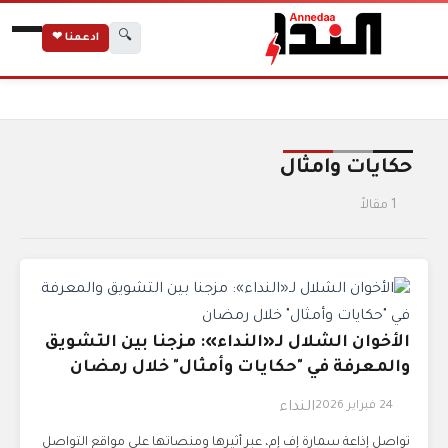
🔍
ادعمنا ❤
الرئيسية
الوسوم
حكايات وامثال
حكايات وامثال
1 مقالاً
الأخوان الشلال لـ«النداء»: مزجنا بين التشويق
والمعرفة في "حكايات وأمثال" خلال رمضان
24 فبراير 2026
النداء
تواصل إذاعة سمارة إف إم، عبر أثيرها ومنصاتها على مواقع التواصل