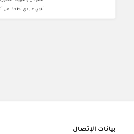
السودان والكويت الدكتور 
أنثوي عار ذي أجنحة، من آثار
بيانات الإتصال