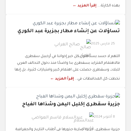
بهذه الكارثة....
إقرأ المزيد ←
تساؤلات عن إنشاء مطار بجزيرة عبد الكوري
25 مارس 2025
صالح الغرابي
اللهم لا حسد يستاهلون كل خير إخواننا في أرخبيل سقطرى.
فالاهتمام المتزايد بسقطرى بدا واضحًا منذ دخول التحالف العربي
للبلاد، وسقطرى حصلت على اهتمام كبير وامتيازات كثيرة، بل إنها
تخطت كل المحافظات في...
إقرأ المزيد ←
جزيرة سقطرى إكليل اليمن وشذاها الفياح
8 أكتوبر 2024
عبدالسلام قاسم العواضي
جزيرة سقطرى، جزيرة ضاربة جذورها في أطناب التاريخ والجغرافية