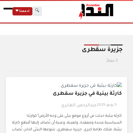
🔍
ادعمنا ❤
الرئيسية
الوسوم
جزيرة سقطرى
جزيرة سقطرى
3 مقالاً
كارثة بيئية في جزيرة سقطرى
5 يونيو 2025
عبدالرحمن الغابري
كارثة بيئية حدثت في أروع موقع بيئي على وجه الأرض! كوارثنا
السياسية عديدة ومعقدة، ولعينة، وغبية أن تُضاف إليها أفظع كارثة
بيئية، فتلك طامة كبرى. جزيرة سقطرى، بتنوعها البيئي النادر، تُصاب