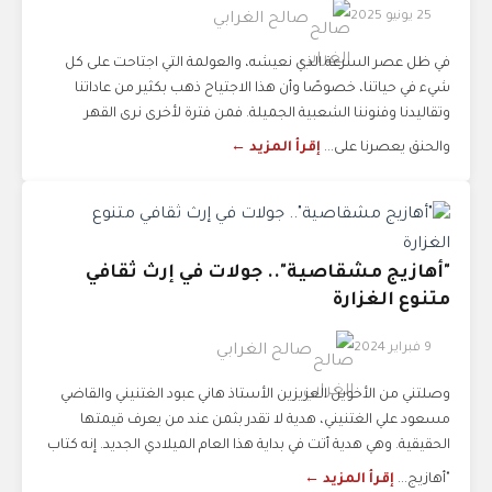
25 يونيو 2025
صالح الغرابي
في ظل عصر السرعة الذي نعيشه، والعولمة التي اجتاحت على كل
شيء في حياتنا، خصوصًا وأن هذا الاجتياح ذهب بكثير من عاداتنا
وتقاليدنا وفنوننا الشعبية الجميلة. فمن فترة لأخرى نرى القهر
والحنق يعصرنا على...
إقرأ المزيد ←
"أهازيج مشقاصية".. جولات في إرث ثقافي
متنوع الغزارة
9 فبراير 2024
صالح الغرابي
وصلتني من الأخوين العزيزين الأستاذ هاني عبود الغتنيني والقاضي
مسعود علي الغتنيني، هدية لا تقدر بثمن عند من يعرف قيمتها
الحقيقية. وهي هدية أتت في بداية هذا العام الميلادي الجديد. إنه كتاب
"أهازيج...
إقرأ المزيد ←