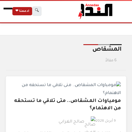
🔍
ادعمنا ❤
الرئيسية
الوسوم
المشقاص
المشقاص
6 مقالاً
مومياوات المشقاص.. متى تلاقي ما تستحقه
من الاهتمام؟
9 أبريل 2026
صالح الغرابي