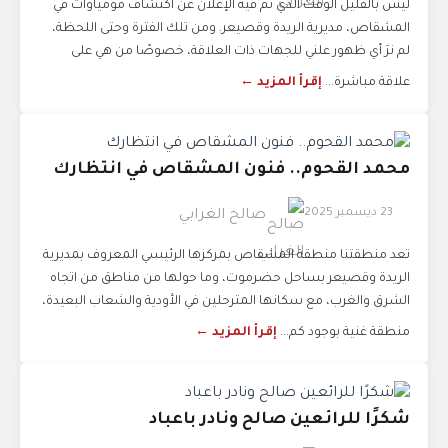
ليس بالقليل الوقت الذي تم فيه الإعلان عن اكتشاف مومياوات في
المشقاص، مديرية الريدة وقصيعر. ومن تلك الفترة وحتى اللحظة،
لم نرَ أي ظهور علني للجهات ذات العلاقة، خصوصًا من هي على
علاقة مباشرة...
إقرأ المزيد ←
محمد القحوم.. فنون المشقاص في انتظارك
23 ديسمبر 2025
صالح الغرابي
تعد منطقتنا منطقة المشقاص بمركزها الرئيسي المعروف بمديرية
الريدة وقصيعر بساحل حضرموت، وما حولها من مناطق من اتجاه
الشرق والغرب، مع سكانها المترحلين في الأودية والشعاب البعيدة،
منطقة غنية بوجود كم...
إقرأ المزيد ←
شكرًا للرائعين صالح ونادر باعباد