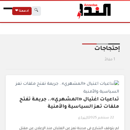
🔍
ادعمنا ❤
الرئيسية
الوسوم
إحتجاجات
إحتجاجات
1 مقالاً
تداعيات اغتيال «المشهري».. جريمة تفتح
ملفات تعز السياسية والأمنية
22 سبتمبر 2025
النداء
لم يتوقف الشارع في مدينة تعز عن الغليان منذ الإعلان عن مقتل