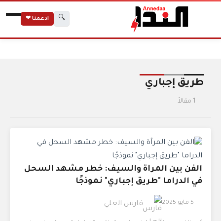
🔍
ادعمنا ❤
الرئيسية
الوسوم
طريق إجباري
طريق إجباري
1 مقالاً
الفن بين المرآة والسيف: خطر مشهد السحل
في الدراما "طريق إجباري" نموذجًا
5 مايو 2025
فارس العلي