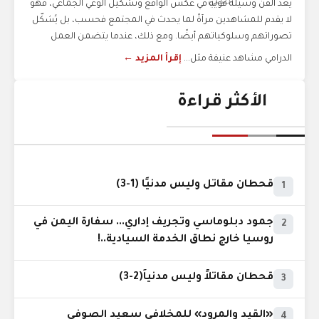
يُعد الفن وسيلة قوية في عكس الواقع وتشكيل الوعي الجماعي، فهو
لا يقدم للمشاهدين مرآةً لما يحدث في المجتمع فحسب، بل يُشكّل
تصوراتهم وسلوكياتهم أيضًا. ومع ذلك، عندما يتضمن العمل
الدرامي مشاهد عنيفة مثل...
إقرأ المزيد ←
الأكثر قراءة
قحطان مقاتل وليس مدنيًا (1-3)
1
جمود دبلوماسي وتجريف إداري... سفارة اليمن في
2
روسيا خارج نطاق الخدمة السيادية..!
قحطان مقاتلاً وليس مدنياً(2-3)
3
«القيد والمرود» للمخلافي سعيد الصوفي
4