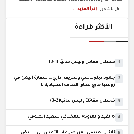
للكاتب "جورج أورويل".. وهي تختزل سيكولوجية الإنسان وتطلِّعه
الأزلي للشعور...
إقرأ المزيد ←
الأكثر قراءة
قحطان مقاتل وليس مدنيًا (1-3)
1
جمود دبلوماسي وتجريف إداري... سفارة اليمن في
2
روسيا خارج نطاق الخدمة السيادية..!
قحطان مقاتلاً وليس مدنياً(2-3)
3
«القيد والمرود» للمخلافي سعيد الصوفي
4
ناشر العبسي.. من صراعات الأمس إلى تبييض
5