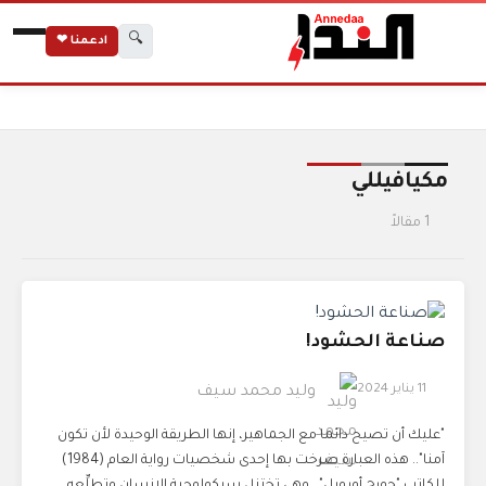
🔍
ادعمنا ❤
الرئيسية
الوسوم
مكيافيللي
مكيافيللي
1 مقالاً
صناعة الحشود!
11 يناير 2024
وليد محمد سيف
"عليك أن تصيح دائما مع الجماهير، إنها الطريقة الوحيدة لأن تكون
آمنا".. هذه العبارة صرخت بها إحدى شخصيات رواية العام (1984)