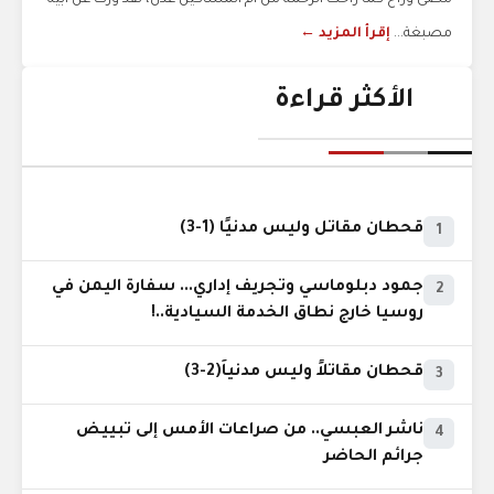
مضى وراح كما راحت الرحمة من ام المساكين عدن، لقد ورث عن ابيه
مصبغة...
إقرأ المزيد ←
الأكثر قراءة
قحطان مقاتل وليس مدنيًا (1-3)
1
جمود دبلوماسي وتجريف إداري... سفارة اليمن في
2
روسيا خارج نطاق الخدمة السيادية..!
قحطان مقاتلاً وليس مدنياً(2-3)
3
ناشر العبسي.. من صراعات الأمس إلى تبييض
4
جرائم الحاضر