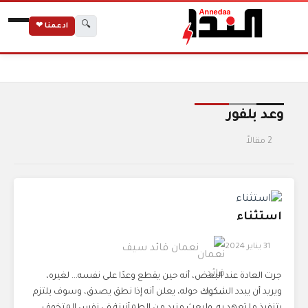
🔍
ادعمنا ❤
الرئيسية
الوسوم
وعد بلفور
وعد بلفور
2 مقالاً
استثناء
31 يناير 2024
نعمان قائد سيف
جرت العادة عند البعض، أنه حين يقطع وعدًا على نفسه... لغيره،
ويريد أن يبدد الشكوك حوله، يعلن أنه إذا نطق يصدق، وسوف يلتزم