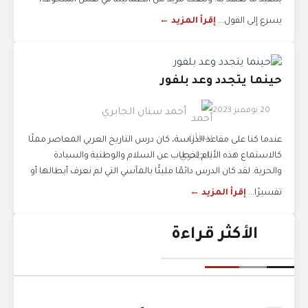
بتنفيذ ما تعهد به. ولبعث مزيد من الطمأنينة في نفس المتخوف،
يسرع إلى القول...
إقرأ المزيد ←
حينما يتجدد وعد بلفور
20 نوفمبر 2023
أحمد سنان الجابري
عندما كنا على مقاعد الدراسة، كان درس التاريخ العربي المعاصر مملًا
كالاستماع هذه الأيام لخطاب عن السلام والوطنية والسيادة
والحرية. لقد كان الدرس دائمًا مليئًا بالمآسي التي لم نعرف أبطالها أو
تفسيرًا...
إقرأ المزيد ←
الأكثر قراءة