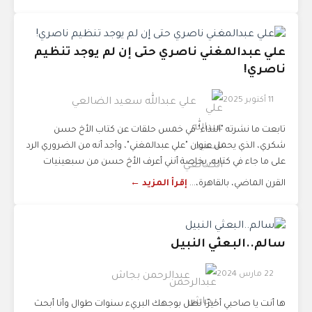
علي عبدالمغني ناصري حتى إن لم يوجد تنظيم
ناصري!
11 أكتوبر 2025
علي عبدالله سعيد الضالعي
تابعت ما نشرته "النداء" في خمس حلقات عن كتاب الأخ حسن
شكري، الذي يحمل عنوان "علي عبدالمغني"، وأجد أنه من الضروري الرد
على ما جاء في كتابه، بخاصة أنني أعرف الأخ حسن من سبعينيات
القرن الماضي، بالقاهرة،...
إقرأ المزيد ←
سالم..البعثي النبيل
22 مارس 2024
عبدالرحمن بجاش
ها أنت يا صاحبي أخيرًا تطل بوجهك البريء سنوات طوال وأنا أبحث