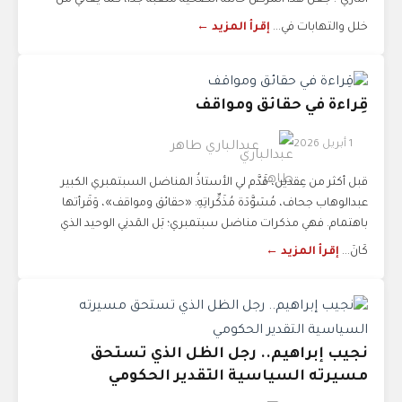
الناري". جعل هذا المرض حالته الصحية متعبة جدًا، كما يعاني من
خلل والتهابات في...
إقرأ المزيد ←
قِراءة في حقائق ومواقف
1 أبريل 2026
عبدالباري طاهر
قبل أكثر من عِقدين، قَدَّم لي الأستاذُ المناضل السبتمبري الكبير
عبدالوهاب جحاف، مُسَوَّدَة مُذَكِّراتِهِ: «حقائق ومواقف»، وَقَرأتها
باهتمام. فهي مذكرات مناضل سبتمبري؛ بَل المَدنِي الوحيد الذي
كَانَ...
إقرأ المزيد ←
نجيب إبراهيم.. رجل الظل الذي تستحق
مسيرته السياسية التقدير الحكومي