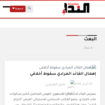
🔍
ادعمنا ❤
الرئيسية
الوسوم
البعث
البعث
6 مقالاً
إهمال القائد المرادي سقوط أخلاقي
28 أبريل 2026
ناشر العبسي
يتعرض القائد الاشتراكي -الجبهوي -القومي المناضل الكبير عبدالواحد
غالب المرادي، عضو المكتب السياسي للاشتراكي، لمرض "الحزام