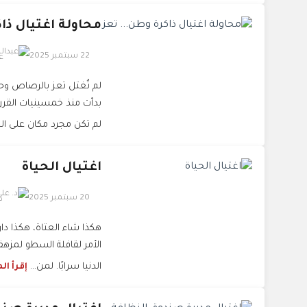
محاولة اغتيال ذاك
22 سبتمبر 2025
ع
لم تُغتل تعز بالرصاص وح
بدأت منذ خمسينيات القرن
لم تكن مجرد مكان على الخ
اغتيال الحياة
20 سبتمبر 2025
د
هكذا شاء العتاة، هكذا دار
الأمر لقافلة السطو لمزهق
الدنيا سرابًا. لمن...
إقرأ ال