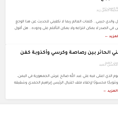
كينة حسن زيد
ال والدي حبيبي... كلمات العالم ربما لا تكفيني للحديث عن هذا الوجع
ي الصدر لا يمكن انتزاعه ولا يمكن التأقلم على وجوده... هل أقول
المزيد ←
 محسن حميد
تاريخ 17 يوليو 1978؛ اليوم الذي اعتلى فيه علي عبد الله صالح عرش الجمهورية في اليمن،
، وتتويجًا محسوبًا لإخفاء ملف اغتيال الرئيس إبراهيم الحمدي وشقيقه
 المزيد ←