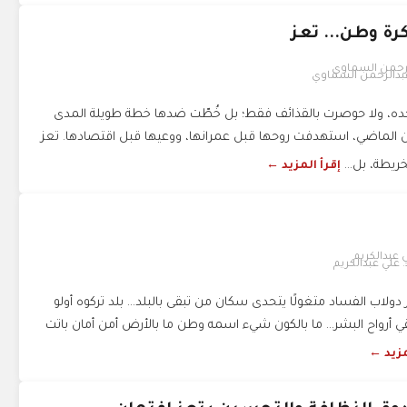
رة وطن... تعز
بدالرحمن السماوي
ده، ولا حوصرت بالقذائف فقط؛ بل خُطّت ضدها خطة طويلة المدى
 الماضي، استهدفت روحها قبل عمرانها، ووعيها قبل اقتصادها. تعز
ريطة، بل...
إقرأ المزيد ←
. علي عبدالكريم
 دولاب الفساد متغولًا يتحدى سكان من تبقى بالبلد... بلد تركوه أولو
ي أرواح البشر... ما بالكون شيء اسمه وطن ما بالأرض أمن أمان باتت
مزيد ←