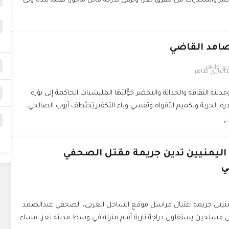
خمر والمخدرات من مفرق تعز، وترقّى لدرجة قاتل مأجور، بقتله بيده وليَّ
امد القاضي
دالباري طاهر
دينة الثقافة والحداثة والتحضر حَوَّلتهَا المليشيات الحاكمة إلى بؤرة
رة الحرية وتكميم الأفواه وتفشي وباء التكفير.يُختَطف أيوب الصالحي،
 ←
اليمنيين تدين جريمة مقتل الصحفي
ي
يمنيين جريمة اغتيال مراسل موقع الساحل الغربي، الصحفي عبدالصمد
 مسلحين يستقلون دراجة نارية أمام منزله في وسط مدينة تعز، مساء