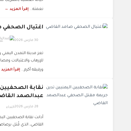
حياته العملية بالتهريب لل
نعمته...
إقرأ المزيد ←
اغتيال الصحفي ص
30 مارس 2026
عب
تعز مدينة التمدن اليمني وم
للإرهاب والاغتيالات ومصاد
ورفيقه أكرم...
إقرأ المزيد
نقابة الصحفيين 
عبدالصمد القاض
28 مارس 2026
النداء
أدانت نقابة الصحفيين ال
القاضي، الذي قُتل برصاص