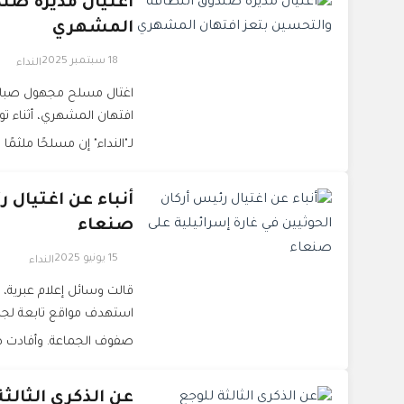
اغتيال مديرة صن
المشهري
18 سبتمبر 2025
النداء
اغتال مسلح مجهول صباح 
افتهان المشهري، أثناء ت
لـ"النداء" إن مسلحًا ملثمً
أنباء عن اغتيال ر
صنعاء
15 يونيو 2025
النداء
قالت وسائل إعلام عبرية، ال
استهدف مواقع تابعة لجما
صفوف الجماعة. وأفادت ص
عن الذكرى الثالث