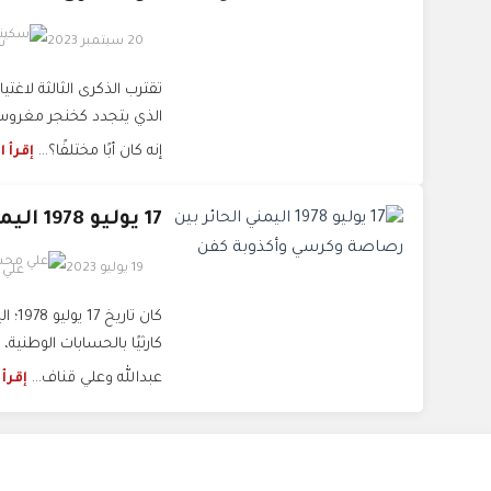
20 سبتمبر 2023
س
تقترب الذكرى الثالثة لاغتي
الذي يتجدد كخنجر مغروس ف
إنه كان أبًا مختلفًا؟...
إقرأ 
17 يوليو 1978 اليمني الحائر بين رصاصة وكرسي وأكذوبة كفن
19 يوليو 2023
علي
كان 
كارثيًا بالحسابات الوطنية
عبدالله وعلي قناف...
إقرأ