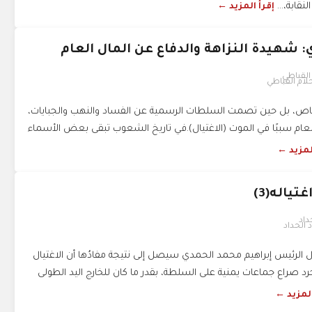
قابة،...
إقرأ المزيد ←
شهيدة النزاهة والدفاع عن المال العام
حلام القباطي
الرصاص، بل حين تصمت السلطات الرسمية عن الفساد والنهب والجبايات،
لعام سببًا في الموت (الاغتيال).في تاريخ الشعوب تبقى بعض الأسماء
لمزيد ←
ياله(3)
 الحداد
ال الرئيس إبراهيم محمد الحمدي سيصل إلى نتيجة مفادُها أن الاغتيال
مجرد صراع جماعات يمنية على السلطة، بقدر ما كان للخارج اليد الطولى
المزيد ←