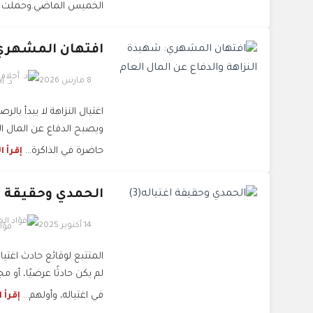
الخميس الماضي.وحملت الن
افتهان المشهري: 
8 مارس 2026
د. أ
اغتيال النزاهة لا يبدأ ب
ويصبح الدفاع عن المال ا
حاضرة في الذاكرة...
إقرأ ا
الحمدي وحقيقة اغت
14 أكتوبر 2025
فؤاد
المتتبع لوقائع حادث اغتي
لم يكن حادثًا عرضيًا، أو 
في اغتياله، وأولهم...
إقرأ 