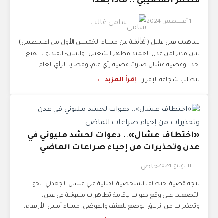
مطهر الشعيبي .. ماذا بعد؟
1 أغسطس 2024
سامي غالب
شاهدت قبل قليل (الثامنة من مساء الخميس الأول من اغسطس)
بيان مدير امن عدن العميد مطهر الشعيبي، والبيان- الفيديو لا يقنع
احدا. وقضية عشال صارت قضية رأي عام، وقضايا الرأي العام
تتطلب شجاعة الإقرار...
إقرأ المزيد ←
«اختطاف عشال».. دعوات لحشد مليوني في
عدن وتحذيرات من إحياء صراعات الماضي
11 يوليو 2024
خاص
تتجه قضية اختطاف الشخصية القبلية علي عشال الجعدني، نحو
التصعيد، على وقع دعوات لإقامة تظاهرات مليونية في عدن،
وتحذيرات من انزلاق الوضع للعنف والفوضى. مساء أمس الأربعاء،