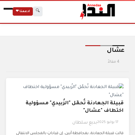
🔍
ادعمنا ❤
الرئيسية
الوسوم
عشال
عشال
4 مقالاً
قبيلة الجعادنة تُحمّل "الزُبيدي" مسؤولية
اختطاف "عشال"
17 يوليو 2025
بديع سلطان
قالت قبيلة الجعادنة، بمحافظة أبين، إن قياداتٍ بالمجلس الانتقالي