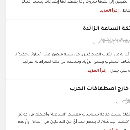
يبين إلى نصها شروحًا وما يعتقد أنها إيضاحات بسبب امتناع
فاظ...
إقرأ المزيد ←
ة الساعة الزائدة
مد عبدالوهاب الشيباني
 له من الكتاب الصحافيين، من يشبه منصور هائل أسلوبًا وحضورًا،
اقة الأسلوب وعمق الرؤية، وساعده في ذلك انصرافاته القرائية
رة على جعل...
إقرأ المزيد ←
نا خارج اصطفافات الحرب
مي غالب
تقلة ليست ملزمة بسياسات معسكر "الشرعية" وأجنحته. في قوائم
"كشف الإعاشة"، لا يظهر اسم أيٍّ من العاملين في "النداء"، وأولهم