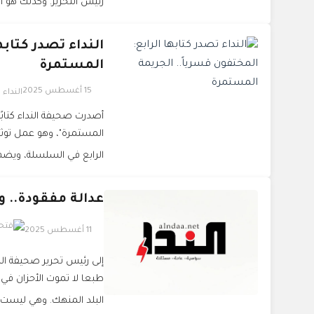
رئيس التحرير. وكذلك هو ال
النداء تصدر كتابه
المستمرة
15 أغسطس 2025
النداء
أصدرت صحيفة النداء كتابً
المستمرة"، وهو عمل توثي
الرابع في السلسلة، وي
عدالة مفقودة.. و
11 أغسطس 2025
إلى رئيس تحرير صحيفة الند
طبعا لا تموت الأحزان في 
البلد المنهك. وهي ليست.