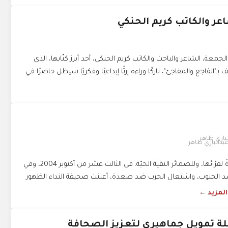
اعر والكاتب كريم الحنكي
جمعة، الشاعر والباحث والكاتب كريم الحنكي، أحد أبرز كتّابها، الذي
ـ"الفاجع والمفاجئ"، تاركًا وراءه إرثًا إبداعيًا وفكريًا سيظل حاضرًا في
بدالباري طاهر
وجهت صحيفة النداء دعوةً لقرّائها، وللضمائر النقية الحيّة. في الثالث عشر من أكتوبر 2004، وفي
د الجنوب، واشتعال الحرب ضد صعدة، أعلنت صحيفة النداء الظهور
 المزيد ←
لة تمويل جماهيري لتعزيز الصحافة