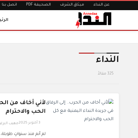
عن النداء
ميثاق الشرف
الصحيفة PDF
اتصل بنا
الرئ
الرئيسية
الوسوم
النداء
النداء
325 مقالاً
لأني أخاف من الحر
الحب والاحترام
3 أكتوبر 2025
مهيب البرغو
لم أنم منذ سنواتٍ طويلة، 