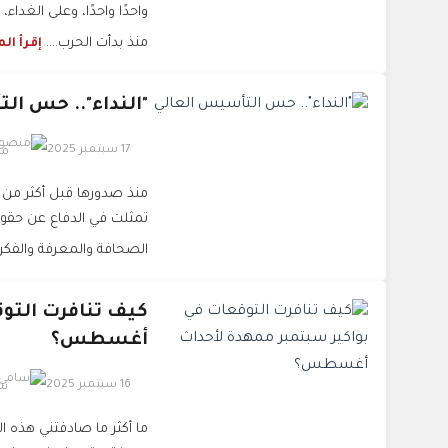
واحدًا واحدًا، وعلى الغدا
منذ بدأت الحرب....
إقرأ ال
"النداء".. حس ال
17 سبتمبر 2025
من
تمثلت في الدفاع عن حقوق ا
الصحافة والمعرفة والفكر 
كيف تنافرت التو
أغسطس؟
16 سبتمبر 2025
سا