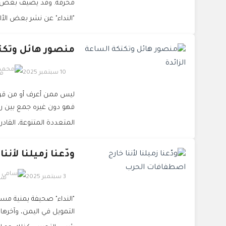
محرفة. وقد يضيف بعض الط
"النداء" عن نشر بعض الأل
منصور هائل وتكتك
10 سبتمبر 2025
مح
ليس ممن أعرف أو من قرأت
فهو دون غيره جمع بين رش
المتعددة المتنوعة، القاد
ودّعنا زميلنا لأن
3 سبتمبر 2025
سا
"النداء" صحيفة يمنية مس
التمويل في اليمن، وآخرها 