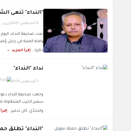
"النداء" تنعى الش
8 أغسطس 2025
النداء
نعت صحيفة النداء، اليوم ال
وافته المنية في رحيل وُصف ب
ذاكرة...
إقرأ المزيد ←
نداء "النداء"
1 أغسطس 2025
ع
سعير الحرب المتطاولة ض
والتحدّي. كان تدمير...
إقرأ
"النداء" تطلق حم