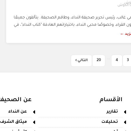
 الدوش
 غالب، رئيس تحرير صحيفة النداء، وطاقم الصحيفة.. يتألقون جميعًا
ن القراء، وخصوصًا محبي النداء، باختياراتهم الهادفة "كتاب النداء"، في
مزيد ←
...
3
4
20
التالي ›
الأقسام
عن الصحيفة
تقارير
عن النداء
تحليلات
ميثاق الشرف