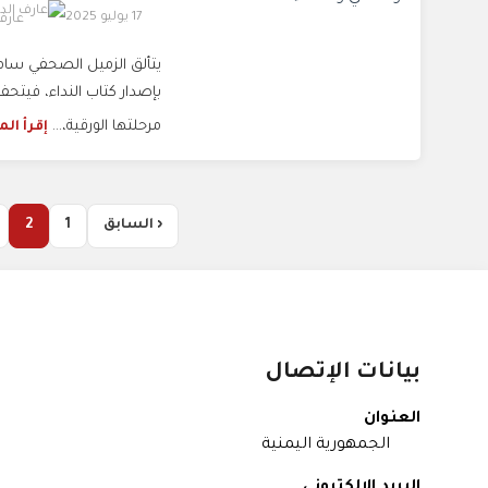
17 يوليو 2025
عارف
يتألق الزميل الصحفي سامي
بإصدار كتاب النداء، فيتحفو
مرحلتها الورقية،...
إقرأ ال
‹ السابق
1
2
بيانات الإتصال
العنوان
الجمهورية اليمنية