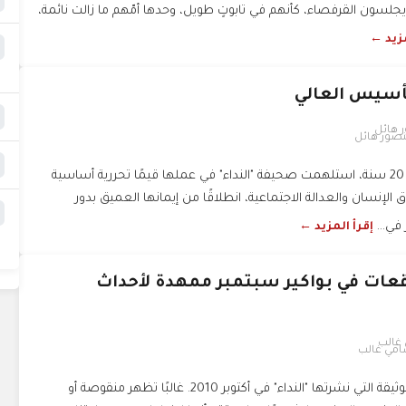
ء، يجلسون القرفصاء، كأنهم في تابوتٍ طويل، وحدها أمّهم ما زالت نائمة،
مزيد ←
تأسيس العالي
صور هائل
منذ صدورها قبل أكثر من 20 سنة، استلهمت صحيفة "النداء" في عملها قيمًا تحررية أساسية
لإنسان والعدالة الاجتماعية، انطلاقًا من إيمانها العميق بدور
في...
إقرأ المزيد ←
قعات في بواكير سبتمبر ممهدة لأحداث
مي غالب
ما أكثر ما صادفتني هذه الوثيقة التي نشرتها "النداء" في أكتوبر 2010. غالبًا تظهر منقوصة أو