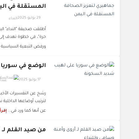
المستقلة في الي
29 يوليو 2025
النداء
أطلقت صحيفة "النداء" الي
حرة"، في خطوة تهدف إلى 
ورفض التبعية السياسية أو
الوضع في سوريا
17 يوليو 2025
عبدا
رشح عن التفسيرات الأخير
لترتيب أوضاعها الداخلية ن
عن أنها كما ورد في...
إقرأ
من صيد القلم لـ 