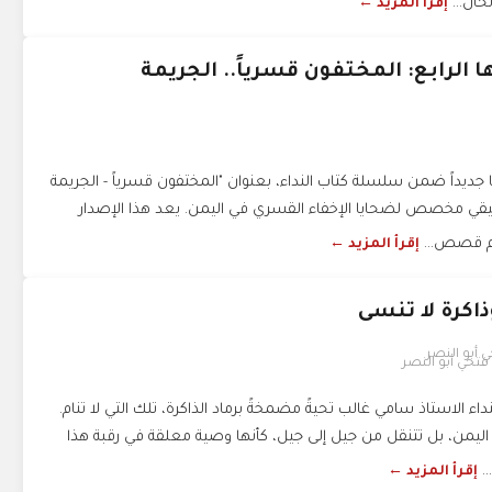
حال...
إقرأ المزيد ←
ا الرابع: المختفون قسرياً.. الجريمة
ا جديداً ضمن سلسلة كتاب النداء، بعنوان "المختفون قسرياً - الجريمة
قي مخصص لضحايا الإخفاء القسري في اليمن. يعد هذا الإصدار
ضم قصص...
إقرأ المزيد ←
ذاكرة لا تنسى
فتحي أبو النصر
اء الاستاذ سامي غالب تحيةً مضمخةً برماد الذاكرة، تلك التي لا تنام.
اليمن، بل تتنقل من جيل إلى جيل، كأنها وصية معلقة في رقبة هذا
..
إقرأ المزيد ←