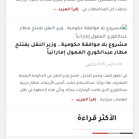
للبلاد، وسقطرى حصلت على اهتمام كبير وامتيازات كثيرة، بل إنها
تخطت كل المحافظات في...
إقرأ المزيد ←
مشروع بلا موافقة حكومية.. وزير النقل يفتتح
مطار عبدالكوري الممول إماراتياً
20 مارس 2025
خاص
في تطور لافت ومثير للجدل، افتتح وزير النقل في الحكومة اليمنية
المعترف بها دوليًا، عبدالسلام حميد، أمس الأربعاء، مطار جزيرة
عبدالكوري الذي قامت الإمارات ببنائه. وتأتي هذه الخطوة في ظل
اتهامات متزايدة...
إقرأ المزيد ←
الأكثر قراءة