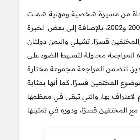
توحاة من مسيرة شخصية ومهنية شملت
عامًا قضتها كاتبته في سانتياغو، تشيلي، بين عامي 2001 و2002، بالإضافة إلى بعض الخبرة
لمختفين قسرًا. تشيلي واليمن دولتان
ه المراجعة محاولة لتسليط الضوء على
ديز. تتضمن المراجعة مجموعة مختارة
ضوع المختفين قسرًا. كما أنها بمثابة
تم الاعتراف بها، والتي تبقى في معظمها