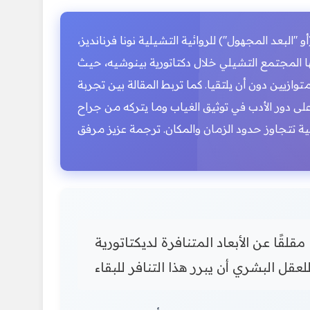
البعد المجهول") للروائية التشيلية نونا فرنانديز،
شها المجتمع التشيلي خلال دكتاتورية بينوشيه، حيث
وازيين دون أن يلتقيا. كما تربط المقالة بين تجربة
ى دور الأدب في توثيق الغياب وما يتركه من جراح
قلقًا عن الأبعاد المتنافرة لديكتاتورية