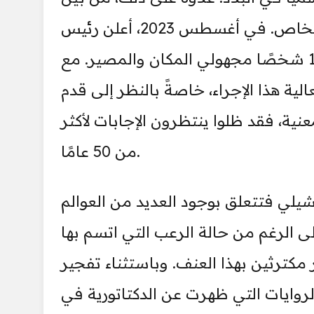
العدد الإجمالي المُحدد، لم يُعرف مصير سوى 307 أشخاص. في أغسطس 2023، أعلن رئيس
تشيلي عن خطة بحث وطنية لمعرفة مصير 1162 شخصًا مجهولي المكان والمصير. مع
الية هذا الإجراء، خاصةً بالنظر إلى قدم
معنية، فقد ظلوا ينتظرون الإجابات لأكثر
من 50 عامًا.
يلي فتتعلق بوجود العديد من العوالم
ى الرغم من حالة الرعب التي اتسم بها
ر مكترثين بهذا العنف. وباستثناء تفجير
سبتمبر 1973، لم تتضمن الروايات التي ظهرت عن الدكتاتورية في