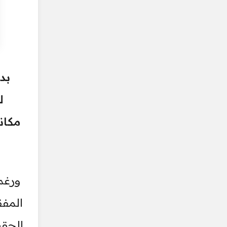
بد
ل
المفق
الحقي