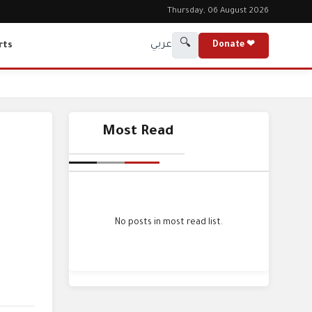
Thursday, 06 August 2026
🔍
عربي
rts
Donate ❤
Most Read
No posts in most read list.