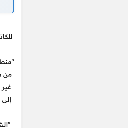
"منطق
من م
غير 
إلى 
"الش