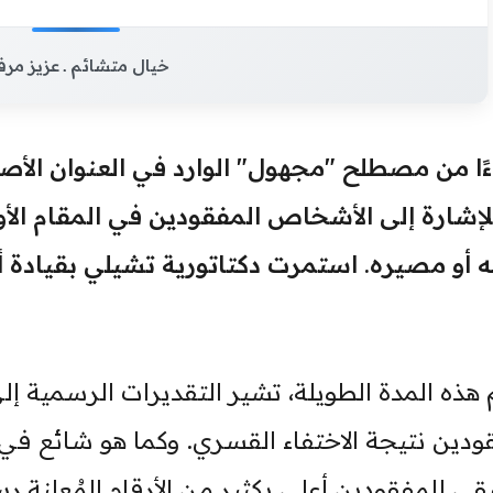
خيال متشائم ـ عزيز مر
ءًا من مصطلح "مجهول" الوارد في العنوان الأص
لإشارة إلى الأشخاص المفقودين في المقام الأ
ودين نتيجة الاختفاء القسري. وكما هو شائع في م
قي للمفقودين أعلى بكثير من الأرقام المُعلنة رس