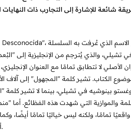
يقة شائعة للإشارة إلى التجارب ذات النهايات 
ي تشيلي، والذي يُترجم من الإنجليزية إلى "البُعد
ان الأصلي لا تتطابق تمامًا مع العنوان الإنجليزي، 
ضوع الكتاب. تشير كلمة "المجهول" إلى آلاف ال
غستو بينوشيه في تشيلي، بينما لا تشير كلمة "ا
مة والموازية التي شهدت هذه الفظائع. أما "منط
قعيًا تمامًا، ولكنه ليس خياليًا تمامًا أيضًا، وك
أو تحولات مفاجئة في منتصف الأحداث.