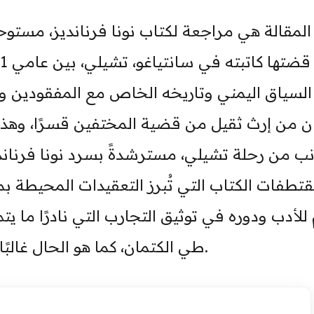
المقالة هي مراجعة لكتاب نونا فرنانديز، مس
لسياق اليمني وتاريخه الخاص مع المفقودين وا
يان من إرث ثقيل من قضية المختفين قسرًا، وهذ
ب من رحلة تشيلي، مسترشدةً بسرد نونا فرنان
تطفات الكتاب التي تُبرز التعقيدات المحيطة بمو
 للأدب ودوره في توثيق التجارب التي نادرًا ما ي
طي الكتمان، كما هو الحال غالبًا مع المختفين قسرًا، ودوره في تمثيلها.