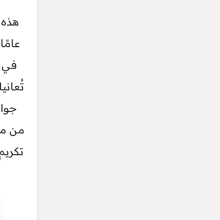
هذه 
في ا
تُعان
جوان
من مق
تكريم