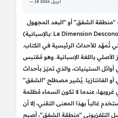
— 18 أبريل 2026
ة "منطقة الشفق" أو "البعد المجهول"
(بالإسبانية: La Dimension Desconocida) للكاتبة التشيلية نونا فرنانديز، لا تُعبّر عن ذلك
 تُمهّد للأحداث الرئيسية في الكتاب.
الأصلي باللغة الإسبانية. وهو مُقتبس
ائل الستينيات، والذي تميّز بأحداث
 أو الفانتازيا. يُشير مصطلح "الشفق"
روبها، عندما لا تكون السماء مُظلمة
خدم غالباً بهذا المعنى التقني، إلا أن
ل التلفزيوني "منطقة الشفق"، أصبح