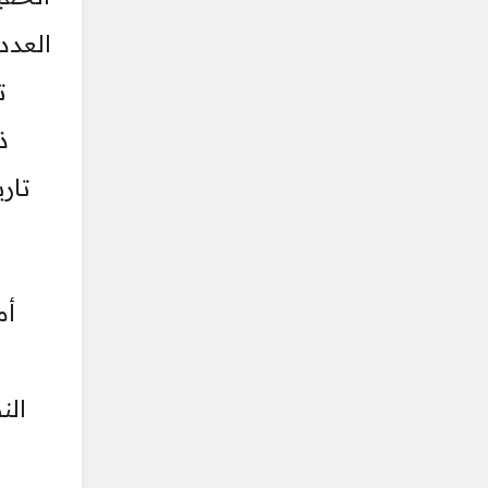
ذ
تار
أم
الن