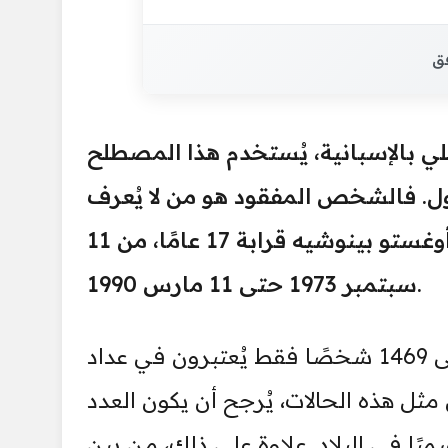
فق
لي بالإسبانية، يُستخدم هذا المصطلح
ول. فالشخص المفقود هو من لا يُعرف
مكانه أو مصيره. استمرت دكتاتورية تشيلي بقيادة أوغستو بينوشيه قرابة 17 عامًا، من 11
سبتمبر 1973 حتى 11 مارس 1990.
ورغم هذه المدة الطويلة، تشير التقديرات الرسمية إلى 1469 شخصًا فقط يُعتبرون في عداد
ثل هذه الحالات، يُرجح أن يكون العدد
ميًا في البلاد. علاوة على ذلك، من بين