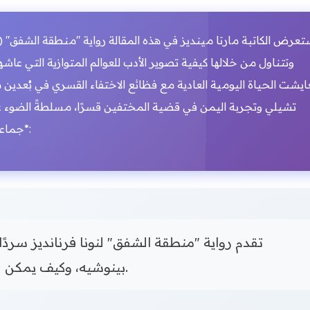
تعرض الكاتبة مارتا مينديز في هذه المقالة رواية "منطقة الشفق" (أو "
وتتناول من خلالها كيفية تصوير الأدب للعوالم المتوازية التي عا
ايشت الحياة اليومية العادية مع فظائع الاختفاء القسري في بُعدين مت
تشيلي وتجربة اليمن في قضية المختفين قسرًا، مسلطةً الضوء عل
جماعية تتجاوز حدود الزمان والمكان. ترجمة عزيز مرفق*:
تقدم رواية "منطقة الشفق" لنونا فرنانديز سردًا م
بينوشيه، وكيف يمكن للعقل البشري أن يبرر هذا التنافر للبقاء.