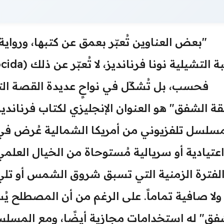
بعض العناوين تُعبّر بعمق عن كتبها، ورواي
فحسب، بل تُشكّل في نواحٍ عديدة القصة التي
ة الشفق" هو العنوان الإنجليزي لكتاب فرنانديز 
سلسل تلفزيوني من أمريكا الشمالية عُرض في أو
اعتيادية أو سريالية مُستوحاة من الخيال العلمي
الفترة الزمنية التي تسبق شروق الشمس أو تلي غ
ولا صافية تماماً. على الرغم من أن المصطلح يُست
فق" له استخدامات مجازية أيضًا، ومع المسلس