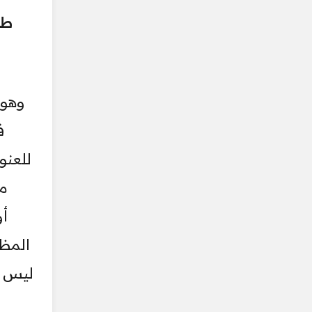
طر
ف
للعنو
مو
أو
المظل
ليس وا