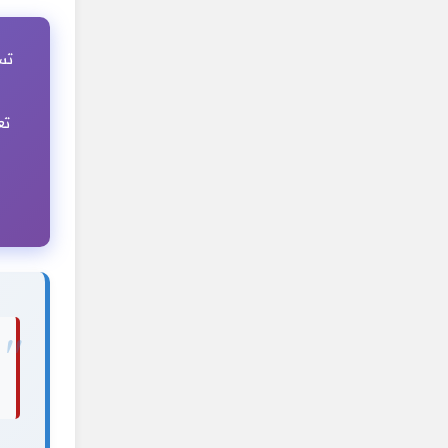
تس
تع