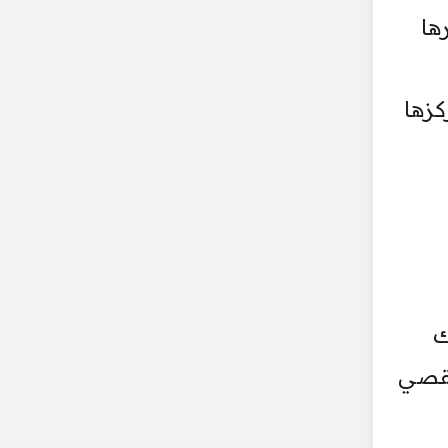
ها
كزها
ك
تقصي