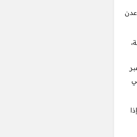
عدن
،
بر
ي
ا