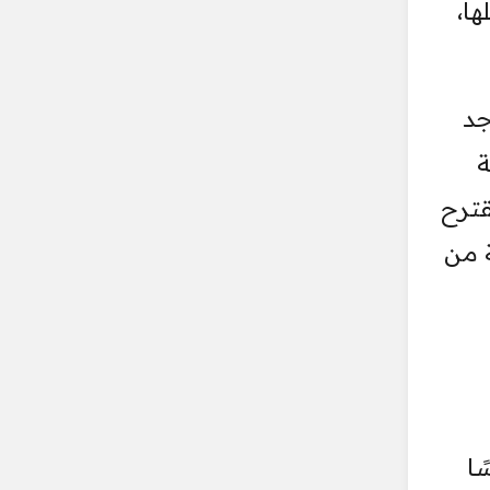
ا،
جد
ة
قترح
 من
ًا