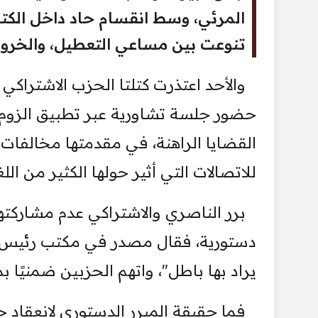
المرئي، وسط انقسام حاد داخل الكتل 
تنوعت بين مساعي التعطيل، والخروق
والأحد اعتذرت كتلتا الحزب الاشتراكي
حضور جلسة تشاورية عبر تطبيق الزوم، 
القضايا الراهنة، في مقدمتها مخالفات ا
للاتصالات التي أثير حولها الكثير من الل
برر الناصري والاشتراكي عدم مشاركتهما
دستورية، فقال مصدر في مكتب رئيس ال
يراد بها باطل"، واتهم الحزبين ضمنيً
فما حقيقة المبرر الدستوري لانعقاد ج