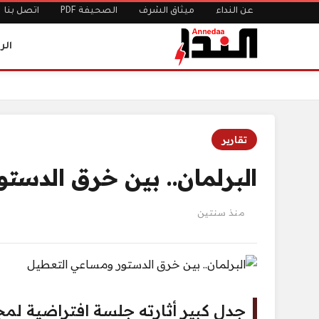
عن النداء
ميثاق الشرف
الصحيفة PDF
اتصل بنا
الر
الرئيسية
البرلمان.. بين خرق الدستور ومساعي التعطيل
تقارير
البرلمان.. بين خرق الدست
منذ سنتين
جدل كبير أثارته جلسة افتراضية لم