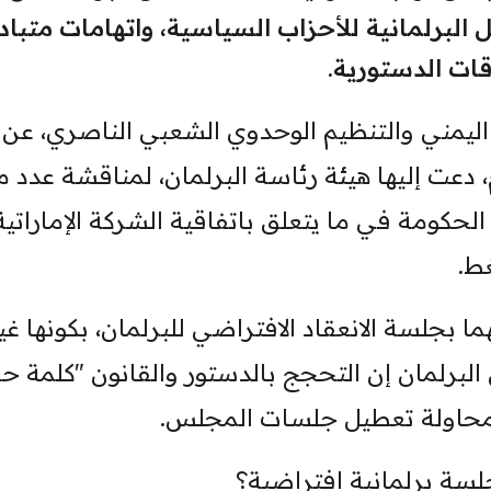
البرلمانية للأحزاب السياسية، واتهامات متبادل
ات الدستورية.
 اليمني والتنظيم الوحدوي الشعبي الناصري، عن 
دعت إليها هيئة رئاسة البرلمان، لمناقشة عدد 
لحكومة في ما يتعلق باتفاقية الشركة الإماراتية
غط.
 بجلسة الانعقاد الافتراضي للبرلمان، بكونها غي
برلمان إن التحجج بالدستور والقانون "كلمة ح
ا بمحاولة تعطيل جلسات المجلس.
لسة برلمانية افتراضية؟