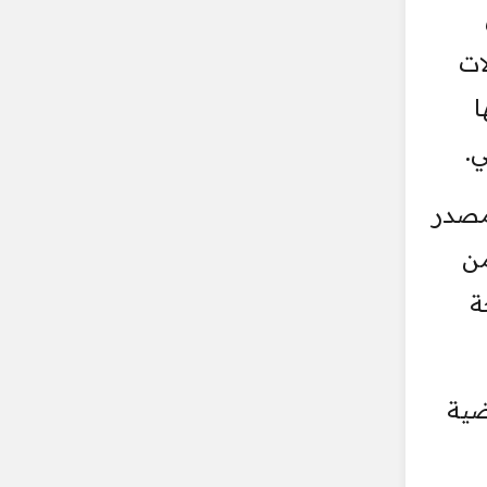
ات
ا
ي.
مصدر
من
ة
ضية