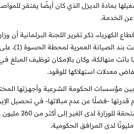
يلها بمادة الديزل الذي كان أيضًا يفتقر للمواص
 عن الخدمة.
ع الكهرباء، ذكر تقرير اللجنة البرلمانية أن وزار
الكهرباء صرفت مبلغ 30 مليون دولار تحت بند الصيانة العمرية لمحطة الحسوة (1)، ع
ا باتت متهالكة، وكان بالإمكان توظيف المبلغ في
اض معدلات استهلاكها للوقود.
 بين مؤسسات الحكومة الشرعية وأجهزتها المختل
تها -فضلًا عن عدم مبالاتها- في تحصيل الإير
العامة للدولة. إذ وصلت المديونية المستحقة للوزارة لدى الغ