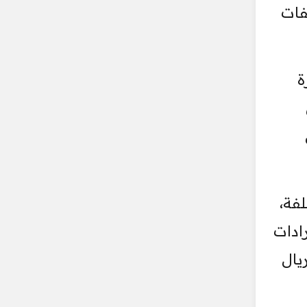
فات
ة
لى
فة،
ادات
ير إلى أكثر من 260 مليون ريال