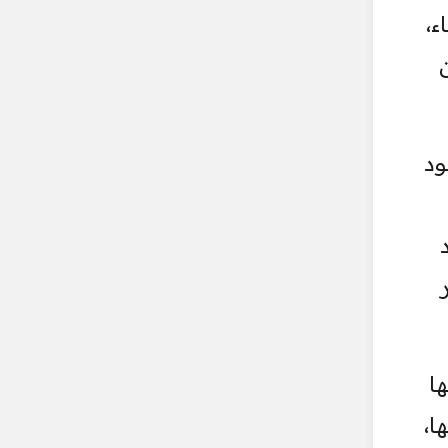
ء،
الوقود
ها
ا،