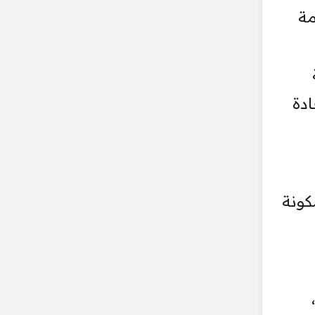
مة
ادة
كونة