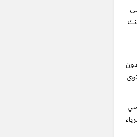
لى
بنك
دون
توى
صي
باء