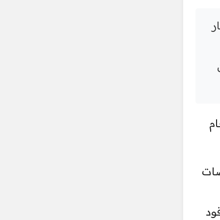
ائت 2022، مبلغ 569 مليار
ه 85% من
م العام
المناقصات
ود