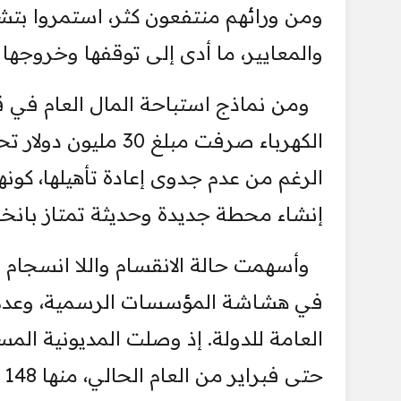
ومن ورائهم منتفعون كثر، استمروا بتشغ
والمعايير، ما أدى إلى توقفها وخروجها
ومن نماذج استباحة المال العام في قطا
الرغم من عدم جدوى إعادة تأهيلها، كونه
إنشاء محطة جديدة وحديثة تمتاز بانخف
وأسهمت حالة الانقسام واللا انسجام
في هشاشة المؤسسات الرسمية، وعدم قدر
حتى فبراير من العام الحالي، منها 148 مليونًا لدى المرافق الحكومية.