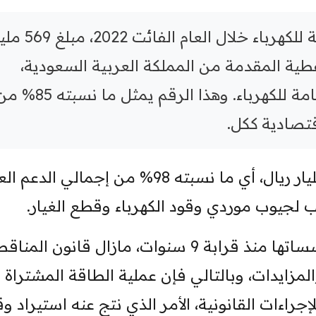
وبلغت الموازنة الحكومية المخصصة للكهرباء خلال العام الف
طية المقدمة من المملكة العربية السعودية،
ودون احتساب موازنة المؤسسة العامة للكهرباء. وهذا الرقم يمثل ما نسبت
قتصادية ككل.
وبحسب التقرير البرلماني فإن 557 مليار ريال، أي ما نسبته 98% من إجمالي الدع
ونظرًا لعدم اكتمال أركان الدولة ومؤسساتها منذ قرابة 9 سنوات، مازال قانون 
مزايدات، وبالتالي فإن عملية الطاقة المشتراة
راءات القانونية، الأمر الذي نتج عنه استيراد وق