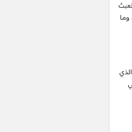
لعبث
 وما
الذي
ي