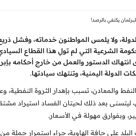
الدولة، ولا يلمس المواطنون خدماته، وفشل ذري
ومة الشرعية التي لم تولِ هذا القطاع السيادي
يلة 8 سنوات، سوى انتهاك الدستور والعمل من خارج أحكامه بإبر
ات الدولة اليمنية، وتنتهك سيادتها.
فط والمعادن، تسبب بإهدار الثروة النفطية، وع
 ليتسنى بعد ذلك لحيتان الفساد استيراد مشتق
ر، وبفوارق مهولة في الأسعار.
لبلد على حافة الهاوية، جراء استمرار جملة من