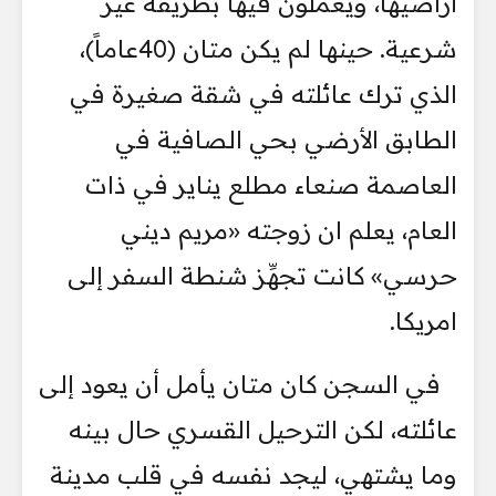
أراضيها، ويعملون فيها بطريقة غير
شرعية. حينها لم يكن متان (40عاماً)،
الذي ترك عائلته في شقة صغيرة في
الطابق الأرضي بحي الصافية في
العاصمة صنعاء مطلع يناير في ذات
العام، يعلم ان زوجته «مريم ديني
حرسي» كانت تجهِّز شنطة السفر إلى
امريكا.
في السجن كان متان يأمل أن يعود إلى
عائلته، لكن الترحيل القسري حال بينه
وما يشتهي، ليجد نفسه في قلب مدينة