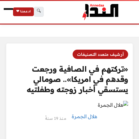
🔍
ادعمنا ❤
الرئيسية
«تركتهم في الصافية ورجعت وقدهم في امريكا».. صومالي يستسقي 
أرشيف متعدد التصنيفات
«تركتهم في الصافية ورجعت
وقدهم في امريكا».. صومالي
يستسقي أخبار زوجته وطفلتيه
هلال الجمرة
منذ 19 سنةً