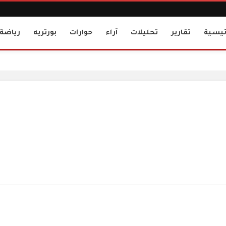
ئيسية
تقارير
تحليلات
آراء
حوارات
بورتريه
رياضة