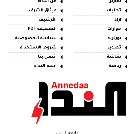
تقارير
عن النداء
تحليلات
ميثاق الشرف
آراء
الأرشيف
حوارات
الصحيفة PDF
بورتريه
سياسة الخصوصية
تصوير
شروط الاستخدام
شاشة
اتصل بنا
رياضة
ادعم النداء
تابعونا على