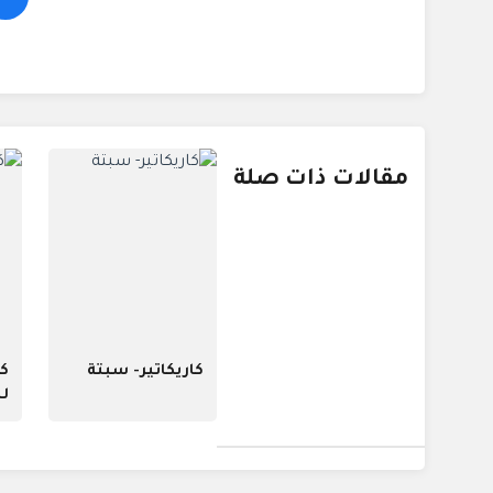
مقالات ذات صلة
كاريكاتير- سبتة
كا
لب