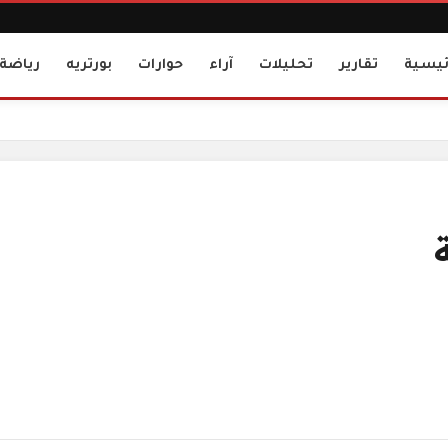
ئيسية
تقارير
تحليلات
آراء
حوارات
بورتريه
رياضة