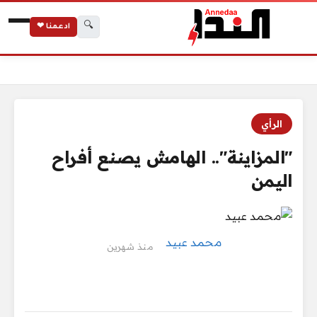
🔍
ادعمنا ❤
الرئيسية
"المزاينة".. الهامش يصنع أفراح اليمن
الرأي
"المزاينة".. الهامش يصنع أفراح
اليمن
محمد عبيد
منذ شهرين