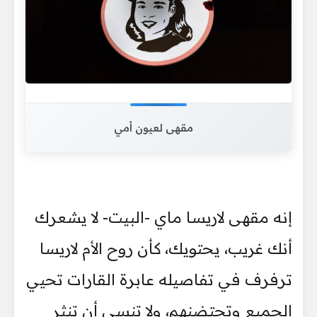
مقهى لعيون أمي
إنه مقهى لاريسا ماي -البيت- لا يشعرك
أنك غريب، يحتويك، كأن روح الأم لاريسا
ترفرف في تفاصيله عابرة القارات تحيي
الجميع وتحتضنهم، ولا تنسى أن تنثر