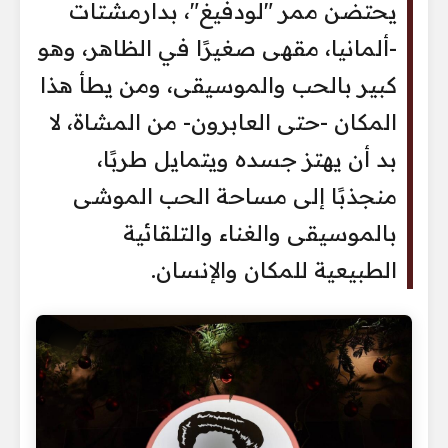
يحتضن ممر "لودفيغ"، بدارمشتات
-ألمانيا، مقهى صغيرًا في الظاهر، وهو
كبير بالحب والموسيقى، ومن يطأ هذا
المكان -حتى العابرون- من المشاة، لا
بد أن يهتز جسده ويتمايل طربًا،
منجذبًا إلى مساحة الحب الموشى
بالموسيقى والغناء والتلقائية
الطبيعية للمكان والإنسان.