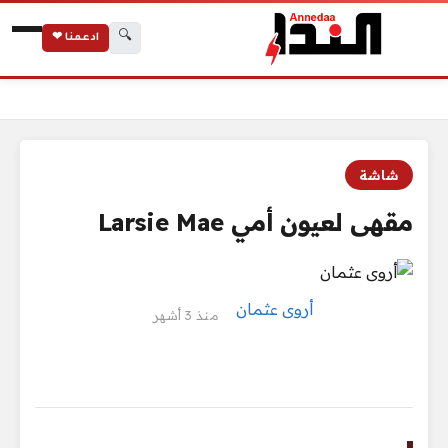
🔍
ادعمنا ❤
الرئيسية
مقهى لعيون أمي Larsie Mae
شاشة
مقهى لعيون أمي Larsie Mae
أروى عثمان
منذ 3 أشهر