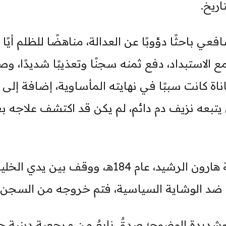
اريخ.
ي باحثًا دؤوبًا عن العدالة، مناهضًا للظلم أيًا 
استبداد، دفع ثمنه سجنًا وتعذيبًا شديدًا، وصول
ناة كانت سببًا في نهايته المأساوية، إضافة إلى
يتبعه نزيف دم دائم، لم يكن قد اكتشف علاجه ب
وحول سجنه فقد كان في فترة الخليفة هارون الرشيد، عام 184هـ، ووقف بين يدي 
 ضد الوشاية السياسية، فتم خروجه من السجن.
ديدة الوضوح؛ صدقٌ نابعٌ من مرجعية دينية 