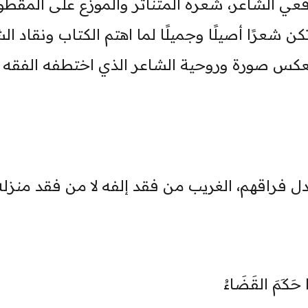
فعي الشاعر، شعره المتناثر والموزع على المقط
كن شعرًا أصيلًا وجميلًا لما اهتم الكتاب ونقاد ال
ا تعكس صورة وروحية الشاعر الذي اختطفه الفقه
 فراقهم، الغريب من فقد إلفه لا من فقد منزله"(3
َا حَكَمَ القَضَاءُ