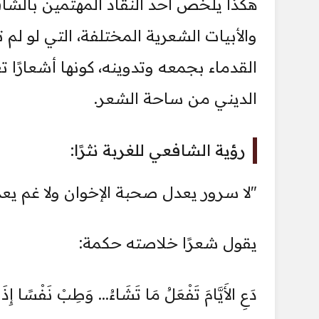
هكذا يلخص أحد النقاد المهتمين بالشا
والأبيات الشعرية المختلفة، التي لو لم ت
القدماء بجمعه وتدوينه، كونها أشعارً
الديني من ساحة الشعر.
رؤية الشافعي للغربة نثرًا:
"لا سرور يعدل صحبة الإخوان ولا غم يعدل
يقول شعرًا خلاصته حكمة:
دَعِ الأَيَّامَ تَفْعَلُ مَا تَشَاءُ... وَطِبْ نَفْسًا إِذ