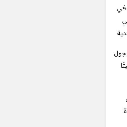
 في
ي
دية
يجول
ًا
ة