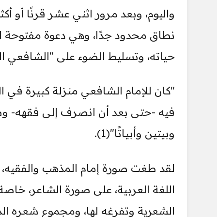
واليوم، وبعد مرور اثني عشر قرنًا أو أكثر
نطاق محدود جدًا، وهي دعوة مفتوحة للنق
حياته، وتسليط الضوء على "الشافعي الش
"كان للإمام الشافعي منزلة كبيرة في ا
فيه -حتى بعد أن انصرف إلى فقهه- وصا
وبيتين وأبياتًا"(1).
لقد طغت صورة إمام المذهب والفقيه، و
اللغة العربية، على صورة الشاعر، خاصة
الشعرية وتفرغه لها، ومجموع شعره الذ