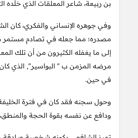
بن ربيعة، شاعر المعلقات الذي خلّده الت
وفي جوهره الإنساني والفكري، كان الشافع
مصدره؛ مما جعله في تصادم مستمر مع ال
إلى ما يغفله الكثيرون من أن تلك المعا
مرضه المزمن ب " البواسير", الذي كان 
في حين.
ودافع عن نفسه بقوة الحجة والمنطق،
تميز الشافعي بكونه شخصية صادقة وش