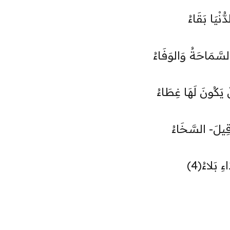
ُنْيَا بَقَاءُ
لسَّمَاحَةُ وَالوَفَاءُ
 يَكُونَ لَهَا غِطَاءُ
 قِيلَ- السَّخَاءُ
ِ بَلاءُ(4)