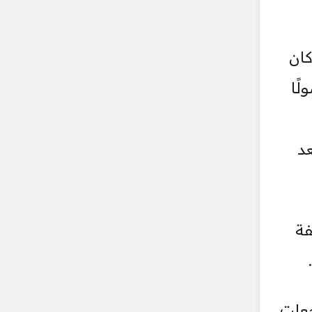
كان
ًا
عد
الخليفة
جعلت