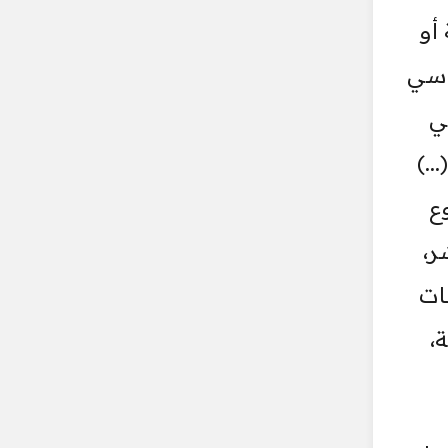
أو
اسي
ي
..)
مجموع
ر،
ات
،