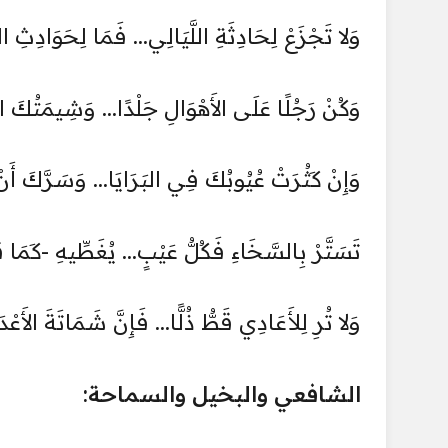
وَلا تَجْزَعْ لِحَادِثَةِ اللَّيَالِي... فَمَا لِحَوَادِثِ الدّ
وَكُنْ رَجُلًا عَلَى الأَهْوَالِ جَلْدًا... وَشِيمَتُكَ ا
وَإِنْ كَثُرَتْ عُيُوبُكَ فِي البَرَايَا... وَسَرَّكَ أَنْ
تَسَتَّرْ بِالسَّخَاءِ فَكُلُّ عَيْبٍ... يُغَطِّيهِ -كَمَا
وَلا تُرِ لِلأَعَادِي قَطُّ ذُلًّا... فَإِنَّ شَمَاتَةَ الأَعْدَاء
الشافعي والبخيل والسماحة: