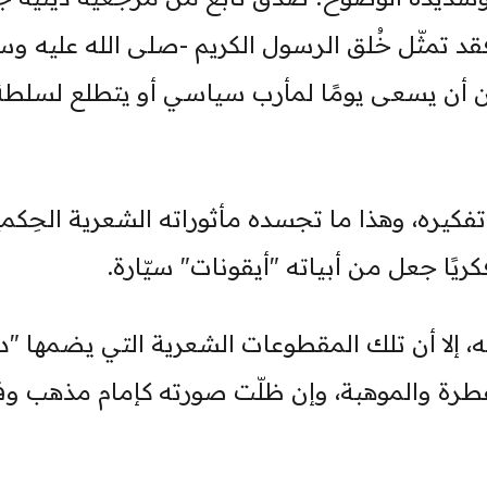
فقد تمثّل خُلق الرسول الكريم -صلى الله عليه وس
ن أن يسعى يومًا لمأرب سياسي أو يتطلع لسلطة
كيره، وهذا ما تجسده مأثوراته الشعرية الحِكمي
كريًا جعل من أبياته "أيقونات" سيّارة.
، إلا أن تلك المقطوعات الشعرية التي يضمها "دي
فطرة والموهبة، وإن ظلّت صورته كإمام مذهب وف