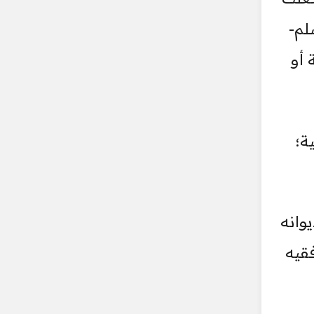
لم-
 أو
ة؛
وانه
قيه