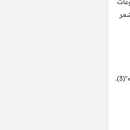
وعات
شعر
).