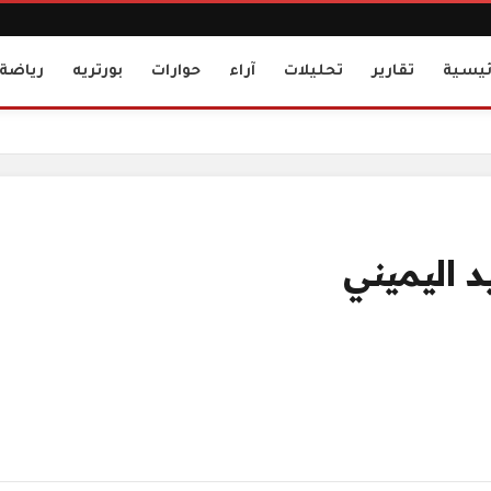
ئيسية
تقارير
تحليلات
آراء
حوارات
بورتريه
رياضة
 اليميني