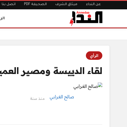
عن النداء
ميثاق الشرف
الصحيفة PDF
اتصل بنا
الر
الرئيسية
لقاء الدييسة ومصير العميد اليميني
الرأي
لقاء الدييسة ومصير العميد
صالح الغرابي
منذ سنة