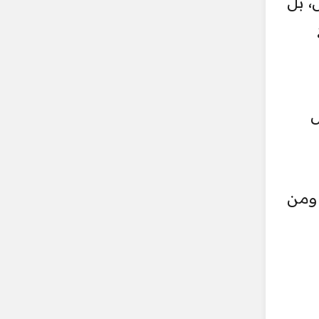
، بل
ل
 ومن