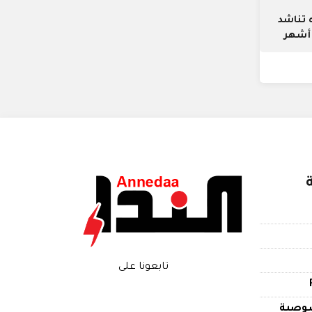
 تناشد
 أشهر
تابعونا على
وصية