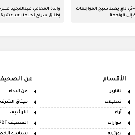
ثي دامٍ يعيد شبح المواجهات
والدة المحامي عبدالمجيد صبره
إلى الواجهة
إطلاق سراح نجلها بعد عشرة
من اعتقاله
الأقسام
عن الصحيفة
تقارير
عن النداء
تحليلات
ميثاق الشرف
آراء
الأرشيف
حوارات
الصحيفة PDF
بورتريه
سياسة الخص