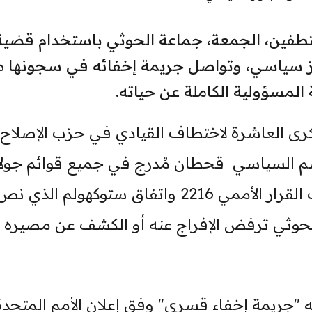
ختطفين، الجمعة، جماعة الحوثي باستخدام قضية
 سياسي، وتواصل جريمة إخفائه في سجونها م
المسؤولية الكاملة عن حياته.
ذكرى العاشرة لاختطاف القيادي في حزب الإصلاح
ن منذ 5 أبريل 2015، أن إسم السياسي قحطان مُدرج في جميع قوائم جو
التفاوض الخاصة بالأسرى، بما في ذلك القرار الأممي 2216 واتفاق ستوكهولم الذي ن
 الحوثي ترفض الإفراج عنه أو الكشف عن مصيره أ
"جريمة إخفاء قسري" وفق إعلان الأمم المتحدة