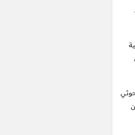
ية
حوثي
ن