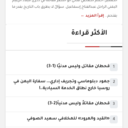
الضمير، اختتم الصحفي فتحي أبو النصر مقالته في ذكرى ميلاد الزعيم
اليمني الراحل عبدالفتاح إسماعيل. سؤالٌ لا يطرق باب التاريخ بقدر ما
يقتحم...
إقرأ المزيد ←
الأكثر قراءة
قحطان مقاتل وليس مدنيًا (1-3)
1
جمود دبلوماسي وتجريف إداري... سفارة اليمن في
2
روسيا خارج نطاق الخدمة السيادية..!
قحطان مقاتلاً وليس مدنياً(2-3)
3
«القيد والمرود» للمخلافي سعيد الصوفي
4