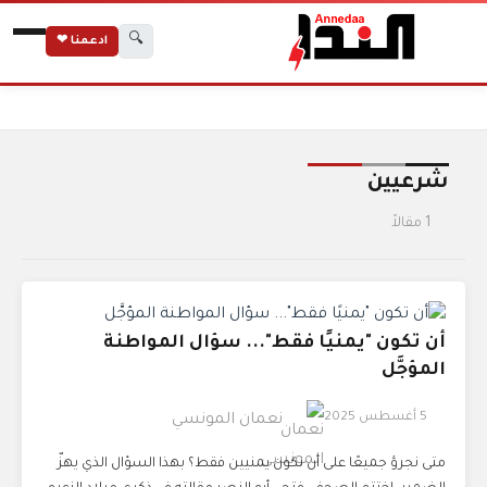
🔍
ادعمنا ❤
الرئيسية
الوسوم
شرعيين
شرعيين
1 مقالاً
أن تكون "يمنيًا فقط"... سؤال المواطنة
المؤجَّل
5 أغسطس 2025
نعمان المونسي
متى نجرؤ جميعًا على أن نكون يمنيين فقط؟ بهذا السؤال الذي يهزّ