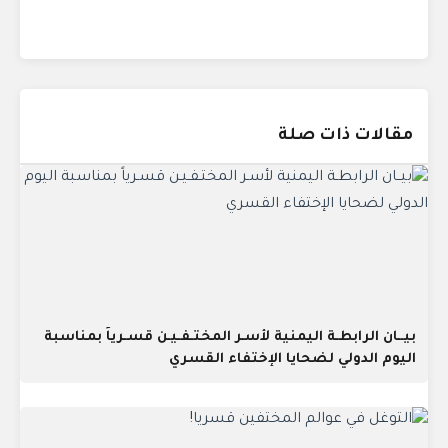
مقالات ذات صلة
بيــان الرابطـة اليمنية لأسـر المختـفـيـن قسـرياً بمناسبة
اليوم الدولي لضحايا الإختفاء القسري