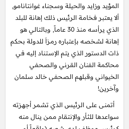
المؤيد وزايد والحيلة وسجناء غوانتانامو,
ألا يعتبر فخامة الرئيس ذلك إهانة للبلد
الذي يرأسه منذ 30 عاماً, وبالتالي هو
إهانة لشخصه بإعتباره رمزاَ للدولة بحكم
ذات الدستور الذي يتم الإستناد إليه في
محاكمة الفنان القرني والصحفي
الخيواني وقبلهم الصحفي خالد سلمان
وآخرين!
أتمنى على الرئيس الذي تشمر أجهزته
سواعدها للثأر والإنتقام ممن ينال منه
كرئيس موظف لدى شعبه (واقعاً أو