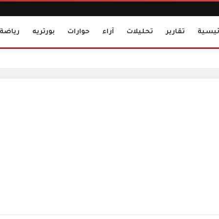
ئيسية
تقارير
تحليلات
آراء
حوارات
بورتريه
رياضة