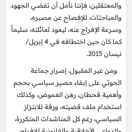
والمعتقلين، فإننا نأمل أن تفضي الجهود
والمباحثات، للإفصاح عن مصيره،
وسرعة الإفراج عنه، ليعود لعائلته، سليماً
كما كان حين اختطافه في 4 إبريل/
نيسان 2015.
ومن غير المقبول، إصرار جماعة
الحوثي على إبقاء مصير سياسي بحجم
وأهمية قحطان، رهن الغموض، وكذلك
استخدام ملف قضيته، ورقة للابتزاز
السياسي، رغم كل المناشدات المتكررة،
والدواعي الأخلاقية والقانونية للإفراج