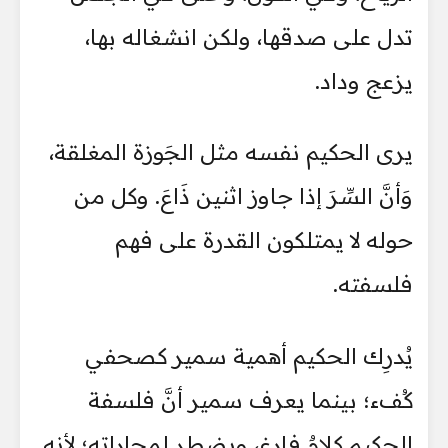
تدل على صدقها، ولكن انشغاله بها،
يزعج وداد.
يرى الحكيم نفسه مثل الجَوزة المغلقة،
وَأنَّ السِّرَ إذا جاوز اثنين ذَاعَ. وكل من
حوله لا يمتلكون القدرة على فهم
فلسفته.
يُدرِك الحكيم أهمية سمير كصحفي
كُفء؛ بينما يعرف سمير أنَّ فلسفة
الحكيم كلامٌ فارغ، ويضطر لمجاراته؛ لأنه