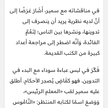
في مناقشاته مع سمير، أَشَارَ عَرَضًا إلى
أنَّ لديه نظرية يريد أن ينصرف إلى
تدوينها، ونشرها بين الناس؛ لِتَعُمَّ
الفائدة، وَأنَّه اضطر إلى مراجعة أعداد
كبيرة من الكتب القديمة.
فَكَّرَ في لبس عباءة سوداء مع البدء في
التدوين. فهو كَقَاضٍ يُصدِر الأحكام. أطلق
عليه سمير لقب «المعلم الرئيس»،
وَوَضعَ اسمًا لكتابه المنتظر: «النَّامُوس