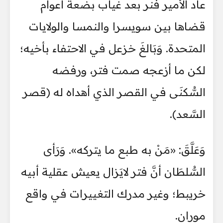
عاد الأمير فنر بعد غياب بضعة أعوام
قضاها بين سويسرا والنمسا والولايات
المتحدة. وَبَالغَ خزعل في الاحتفاء بأخيه؛
لكن ما أزعجه صمت فتر، ورفضه
السُّكنَى في القصر الذي أهداه له (قصر
السَّعد).
وَعَلَّقَ: «مَنْ به طبع ما يتركه». وَرَأى
السُّلطَان أنَّ فتر لايَزال يعيش عقلية أبيه
خريبط؛ وغير مدرك التغييرات في واقع
موران.