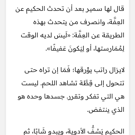
قال لها سمير بعد أن تحدث الحكيم عن
العِفَّة، وانصرف من يتحدث بهذه
الطريقة عن العِفَّة: «لَيسَ لديه الوقت
لِمُمَارستها، أو لِيَكونَ عَفيفًا».
لايزال راتب يؤرقها؛ فَمَا إن تراه حتى
تتحول إلى قِطَّة تشاهد اللحم. ليست
هي التي تفكر وتقرر. جسدها وحده هو
الذي ينتفض.
الحكيم يَسُفُّ الأدوية، ويبدو شَابًا، ثم