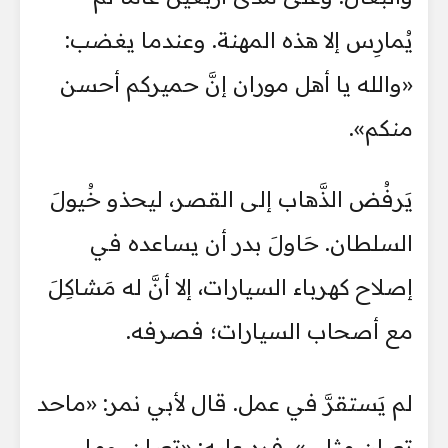
يُمارِس إلا هذه المهنة. وعندما يغضب:
«والله يا أهل موران إنَّ حميركم أحسن
منكم».
يَرفُض الذَّهاب إلى القصر، ليحذو خُيولَ
السلطان. حَاولَ بدر أن يساعده في
إصلاح كهرباء السيارات، إلا أنَّ له مَشاكِلَ
مع أصحاب السيارات؛ فصرفه.
لم يَستقرَّ في عمل. قال لأبي نمر: «ماحد
تعبان مثلي». فرد عليه: «تعبان، وما