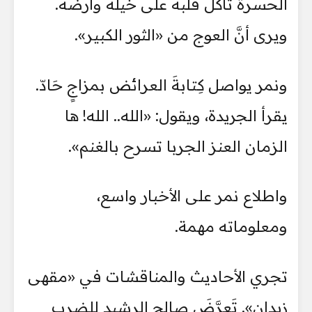
الحسرة تأكل قلبه على خيله وأرضه.
ويرى أنَّ العوج من «الثور الكبير».
ونمر يواصل كِتابةَ العرائض بمزاجٍ حَادّ.
يقرأ الجريدة، ويقول: «الله.. الله! ها
الزمان العنز الجربا تسرح بالغنم».
واطلاع نمر على الأخبار واسع،
ومعلوماته مهمة.
تجري الأحاديث والمناقشات في «مقهى
زيدان». تَعرَّضَ صالح الرشيد للضرب