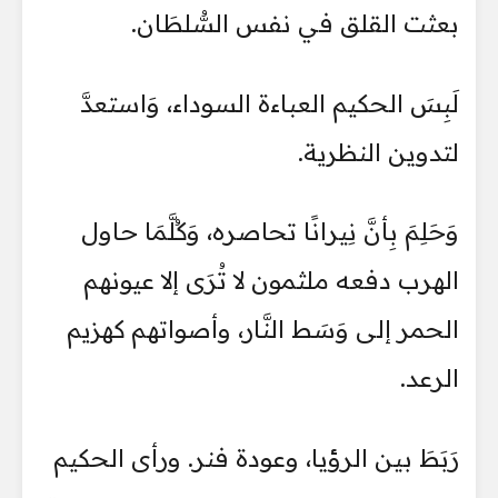
بعثت القلق في نفس السُّلطَان.
لَبِسَ الحكيم العباءة السوداء، وَاستعدَّ
لتدوين النظرية.
وَحَلِمَ بِأنَّ نِيرانًا تحاصره، وَكُلَّمَا حاول
الهرب دفعه ملثمون لا تُرَى إلا عيونهم
الحمر إلى وَسَط النَّار، وأصواتهم كهزيم
الرعد.
رَبَطَ بين الرؤيا، وعودة فنر. ورأى الحكيم