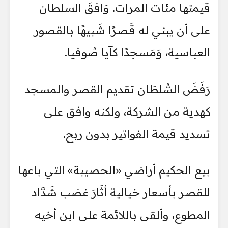
قيمتها مئات المرات. وَافقَ السلطان
على أن يبني له قَصرًا شَبيهًا بالقصور
العباسية، وَمَسجدًا كآيا صُوفيا.
رَفَضَ السُّلطَان تقديم القصر والمسجد
كهدية من الشركة، ولكنه وافق على
تسديد قيمة الفواتير بدون ربح.
بيع الحكيم أراضي «الحصيبة» التي باعها
للقصر بأسعار خيالية أثَارَ غضب شَدَّاد
المطوع، وألقى باللائمة على ابن أخيه