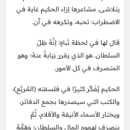
يتلاشى. مشاعرها إزاء الحكيم غاية في
الاضطراب: تحبه، وتكرهه في آن.
قال لها في لحظة تَباهٍ: إنَّهُ ظِلّ
السلطان. هو الذي يقرر نِيَابةً عنهً؛ وهو
المتصرف في كل الأمور.
الحكيم يُفَكِّر كَثيرًا في فلسفته (المُربَّع)،
والكتب التي سيصدرها بجمع الدفاتر،
ويختار الأسماء الأنيقة والأقلام، ثُمَّ
ينصرف لهموم المال والسلطان؛ وَهَمُّهُ