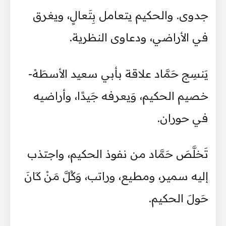
جدوى. والحكيم يتعامل بِتَعالٍ، ويغرق
في الأراضي، ودعاوى النظرية.
يَنسِج حَمَّاد علاقة بأبي سعيد الأسطَهْ-
خصيم الحكيم، وَيعرفه جَيدًا، وأراضيه
في حوران.
تَخلَّصَ حَمَّاد من نفوذ الحكيم، واجتذب
إليه سمير، ومطيع، وراتب، وَكُلَّ مَنْ كَانَ
حَولَ الحكيم.