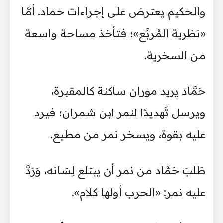
والحكيم يعترض على إجراءات حماد. أمَّا
«نظرية المُربَّع»؛ فتأخذ مساحة واسعة
من السخرية.
حَمَّاد يريد موران ساكنة كالمقبرة،
ويرسل تَهديدًا لنمر ابن شمران؛ فيرد
عليه بقوة، ويسخر نمر من مطيع.
طَلبَ حَمَّاد من نمر أن يبتلع لِسَانه، وَرَدَّ
عليه نمر: «الحرب أولها كلام».