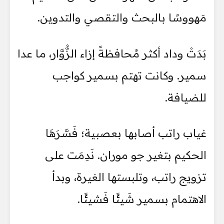
مَهووسًا بالبحث والتقصي والتدوين.
بَدَتْ وداد أكثر مُحافظةً إزاء الزُّوَّار، ما عدا
سمير. وكانت تهتم بسمير كواجب
للضيافة.
غياب راتب أصابها بعصبية؛ فَسَّرَهَا
الحكيم بتغير جو موران. نَدِمَت على
تزويج راتب، وتلبستها الغيرة، وبدأ
الاهتمام بسمير شَيئًا فَشيئًا.