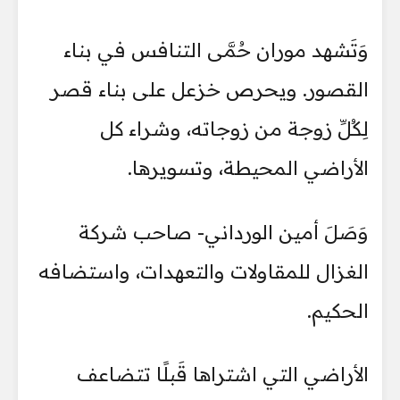
وَتَشهد موران حُمَّى التنافس في بناء
القصور. ويحرص خزعل على بناء قصر
لِكُلِّ زوجة من زوجاته، وشراء كل
الأراضي المحيطة، وتسويرها.
وَصَلَ أمين الورداني- صاحب شركة
الغزال للمقاولات والتعهدات، واستضافه
الحكيم.
الأراضي التي اشتراها قَبلًا تتضاعف