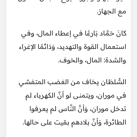
مع الجهاز.
كَانَ حَمَّاد بَارعًا في إعطاء المال، وفي
استعمال القوة والتهديد، وَدَائمًا الإغراء
والشدة: المال، والخوف.
السُّلطَان يخاف من الغضب المتفشي
في موران، ويتمنى لو أنَّ الكهرباء لم
تدخل موران، وَأنَّ النَّاس لم يعرفوا
الطائرة، وَأنَّ بلادهم بقيت على حالها.