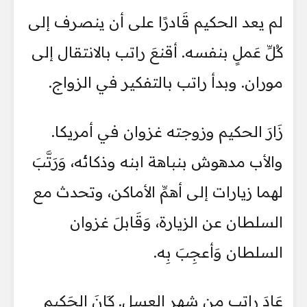
لم يعد الحكيم قَادرًا على أن ينصرف إلى
كُلِّ عَملٍ بنفسه. أقنعَ راتب بالانتقال إلى
موران. وبدأ راتب بالتفكير في الزواج.
زَارَ الحكيم وزوجته غزوان في أمريكا.
والأب مدهوش بنباهة ابنه وذكائه، وَرَتَّبَ
لهما زيارات إلى أهمِّ الأماكن، وتحدث مع
السلطان عن الزيارة، وَقَابلَ غزوان
السلطان وَأعجِبَ بِه.
عَادَ راتب من شهر العسل. كَانَ الحَكيم