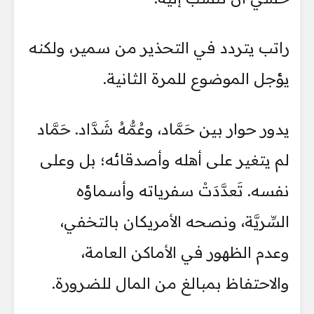
راتب يتردد في التحذير من سمير، ولكنه
يؤجل الموضوع للمرة الثانية.
يدور حوار بين حَمَّاد، وعُمُّهُ شَدَّاد. حَمَّاد
لم يتغير على أهله وأصدقائه؛ بل وعلى
نفسه. تَعدَّدَتْ سفرياته وأسماؤه
السِّريَّة، ونصحه الأمريكان بالتخفي،
وعدم الظهور في الأماكن العامة،
والاحتفاظ بمبالغ من المال للضرورة.