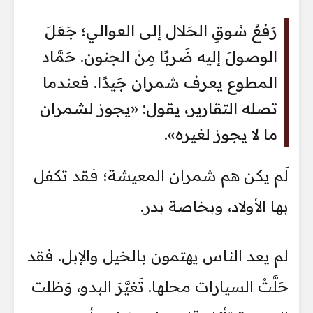
رَفعُ سُوقِ الحَلال إلى العوالي؛ جَعَلَ
الوصولَ إليه ضَربًا مِنْ الجنون. حَمَّاد
المطوع يعرف شمران جَيدًا. فعندما
تصله التقارير، يقول: «يجوز لشمران
ما لا يجوز لغيره».
لَم يكن هم شمران المعيشة؛ فقد تكفل
بها الأولاد، وبخاصة بدر.
لم يعد الناس يهتمون بالخيل والإبل. فقد
حَلَّتْ السيارات محلها. تَغيَّرَ البدو، وَظلت