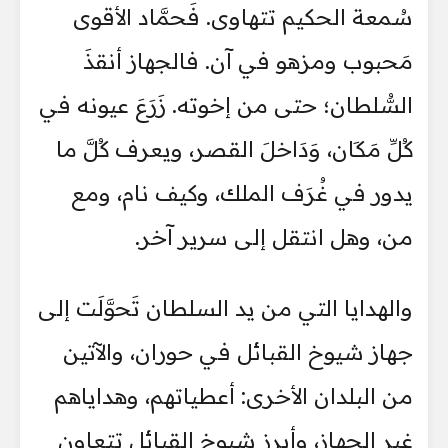
سُمعة الحكيم تتهاوى. فَحمَّاد الأقوى
مَحبوب ومزهو في آن. فالجهاز أنقذَ
السُّلطان؛ حتى من إخوته. زَرَعَ عيونه في
كُلِّ مَكَان، وَدَاخلَ القصر، ويعرف كُلَّ ما
يدور في غُرَف الملك، وكيف نام، ومع
من، وهل انتقل إلى سرير آخر.
والهدايا التي من يد السلطان تَحوَّلَت إلى
جهاز شيوخ القبائل في حوران، والآتين
من البلدان الأخرى: أعطياتهم، وهداياهم
غير الجهاز، وأبرز شيوخ القبائل تتعاون