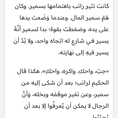
كانت تثير راتب باهتمامها بسمير. وكان
هَمّ سمير المال. وعندما وَضَعت يدها
على يده، وضغطت بقوة؛ بدا لسمير أنَّهُ
يسير في شارع له اتجاه واحد، ولا بُدَّ أن
يسير فيهِ إلى نهايته.
«حِبّ، واحكِ. واكره، واحكِ». هكذا قال
الحكيم لراتب؛ بعد أن شكى إليه من
سمير، وعن تغير موقفه وبخله، وَأنَّ
الرجال لا يمكن أن يُعرفُوا إلا بعد أن
يُجرَّبُوا.