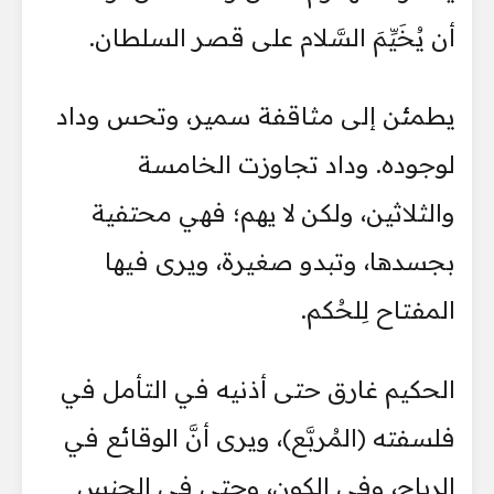
أن يُخَيِّمَ السَّلام على قصر السلطان.
يطمئن إلى مثاقفة سمير، وتحس وداد
لوجوده. وداد تجاوزت الخامسة
والثلاثين، ولكن لا يهم؛ فهي محتفية
بجسدها، وتبدو صغيرة، ويرى فيها
المفتاح لِلحُكم.
الحكيم غارق حتى أذنيه في التأمل في
فلسفته (المُربَّع)، ويرى أنَّ الوقائع في
الرياح، وفي الكون، وحتى في الجنس