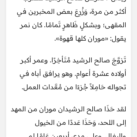
أكثر من مرة، وَزُرِعَ بعض المخبرين في
المقهى؛ وبشكلٍ ظَاهرٍ تَمامًا. كان نمر
يقول: «موران كلها قهوة».
تَزوَّجَ صالح الرشيد مُتَأخِرًا. وعمر أكبر
أولاده عشرة أعوام. وهو يرافق أباه في
تجواله حَامِلاً جُزءًا من مُعَّدات العمل.
لقد حَذَا صالح الرشيدان موران من المهد
إلى اللحد، وَحَذَا عَددًا من الخيول
والبغال. وعلى مدى أربعين عَامًا لم