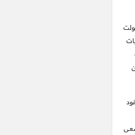
ولت
ات
ن
ود
سعى