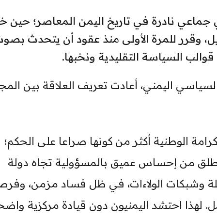
براير 2011 لحظة وعي جماعي نادرة في تاريخ اليمن المعاصر؛ حين 
 وقرر للمرة الأولى منذ عقود أن يتحدث بصو
الب السياسة التقليدية ونخبها.
لسياسي اليمني، أعادت تعريف العلاقة بين المج
امة الوطنية أكثر من كونها صراعا على الحكم؛
نطلق من إحساس عميق بالمسؤولية تجاه دولة
يلة وشبكات الولاءات، في ظل فساد مزمن، وفر
 لهذا احتشد اليمنيون دون قيادة مركزية واضح