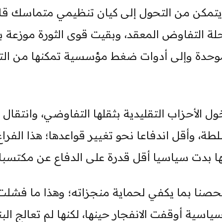
م يتمكن من التحول إلى كيان تنظيمي متماسك قا
 التفاوض المعقد، وبقيت قوى الثورة موزعة ب
 موحدة وإلى أدوات ضغط مؤسسية تمكنها من التأ
ل الأحزاب التقليدية بثقلها التفاوضي، وانتقال 
سلطة، وأقل اندفاعا نحو تغيير قواعدها؛ هذا الفراغ
نها بدت سياسيا أقل قدرة على الدفاع عن مكتسبات
 محصنا بما يكفي لحماية منجزاته؛ وهذا ما فشلت
سية أوقفت الانفجار حينها، لكنها لم تعالج البن