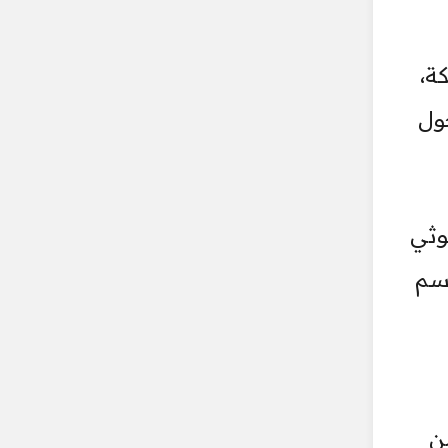
ة،
ول
وثي
حسم
ن