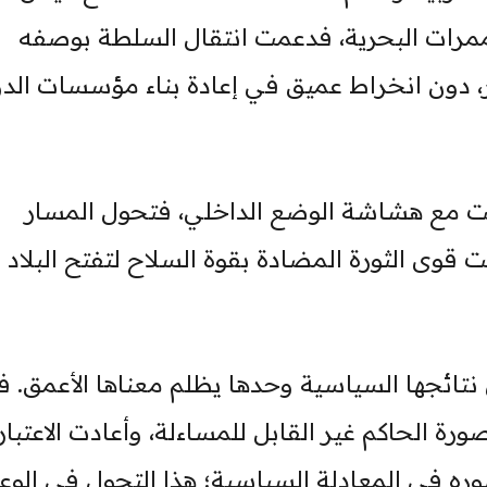
لممرات البحرية، فدعمت انتقال السلطة بوصفه
، دون انخراط عميق في إعادة بناء مؤسسات الدو
خلت مع هشاشة الوضع الداخلي، فتحول المسار
 قوى الثورة المضادة بقوة السلاح لتفتح البلاد 
زال ثورة 11 فبراير في نتائجها السياسية وحدها يظلم معناها الأعمق.
الحاكم غير القابل للمساءلة، وأعادت الاعتبار
ه في المعادلة السياسية؛ هذا التحول في الوع