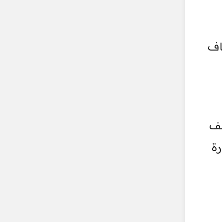
اف
نف
رة