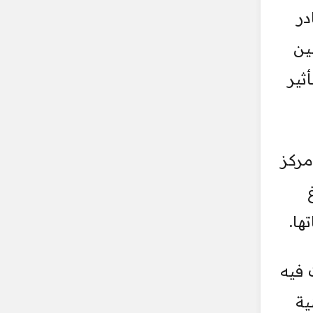
در
ين
ثير
مركز
ها.
 فيه
ية