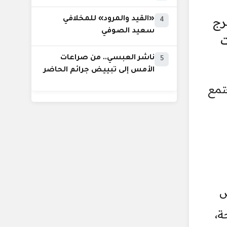
خرج
«القيد والمرود» للمخلافي
4
سعيد الصوفي
ت
ناشر العبسي.. من صراعات
5
الأمس إلى تبييض جرائم الحاضر
تمع
ص
ة،