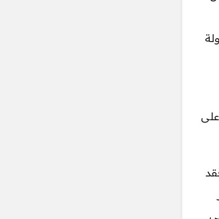
لة
على
 فقد
ي