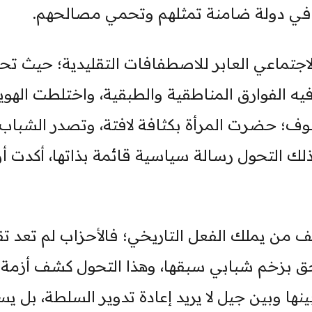
 في دولة ضامنة تمثلهم وتحمي مصالحهم.
الاجتماعي العابر للاصطفافات التقليدية؛ حيث تح
ه الفوارق المناطقية والطبقية، واختلطت الهوي
وف؛ حضرت المرأة بكثافة لافتة، وتصدر الشباب
ك التحول رسالة سياسية قائمة بذاتها، أكدت أ
ف من يملك الفعل التاريخي؛ فالأحزاب لم تعد تق
حق بزخم شبابي سبقها، وهذا التحول كشف أزمة
نها وبين جيل لا يريد إعادة تدوير السلطة، بل ي