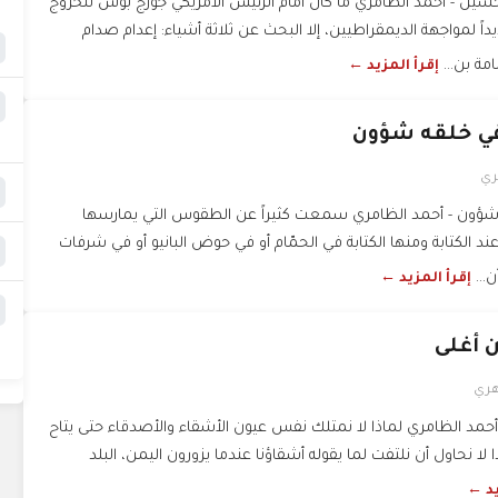
سين - أحمد الظامري ما كان أمام الرئيس الأمريكي جورج بوش للخروج
ً لمواجهة الديمقراطيين، إلا البحث عن ثلاثة أشياء: إعدام صدام
ة بن...
إقرأ المزيد ←
 في خلقه شؤون
ري
 شؤون - أحمد الظامري سمعت كثيراً عن الطقوس التي يمارسها
د الكتابة ومنها الكتابة في الحمّام أو في حوض البانيو أو في شرفات
ن...
إقرأ المزيد ←
ن أغلى
هري
 أحمد الظامري لماذا لا نمتلك نفس عيون الأشقاء والأصدقاء حتى يتاح
ذا لا نحاول أن نلتفت لما يقوله أشقاؤنا عندما يزورون اليمن، البلد
يد ←