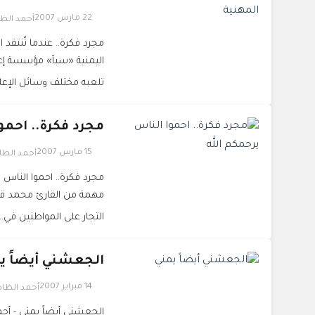
22 مارس 2007
أحمد الظ
مجرد فكرة.. عندما تُنتقد
اليمنية «سبأ» مؤسسة إعل
تلعبه مختلف وسائل الإعلا
مجرد فكرة.. احمو
15 مارس 2007
أحمد الظا
مجرد فكرة.. احموا الناس ي
مهمة من القارئ محمد قا
التجار على المواطنين في..
الجعشني أيضاً ي
14 فبراير 2007
أحمد الظا
الجعشني أيضاً يمني - أحم