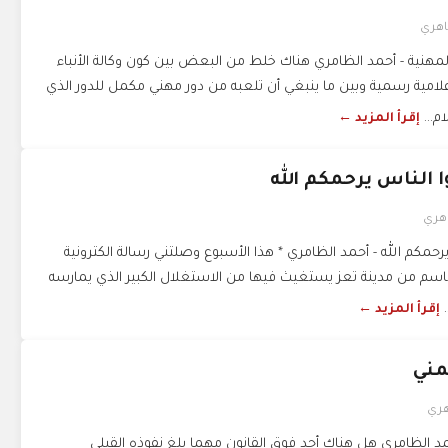
اهري
 المهنية - أحمد الظامري هناك خلط من البعض بين كون وكالة الأنباء
امية رسمية وبين ما ينبغي أن تلعبه من دور مهني مكمل للدور الذي
م...
إقرأ المزيد ←
ا الناس يرحمكم الله
هري
رحمكم الله - أحمد الظامري * هذا الأسبوع وصلتني رسالة الكترونية
سم من مدينة تعز يستغيث فيها من الاستغلال الكبير الذي يمارسه
.
إقرأ المزيد ←
مني
هري
د الظامري هل هناك أحد فوق القانون مهما بلغ نفوذه القبلي