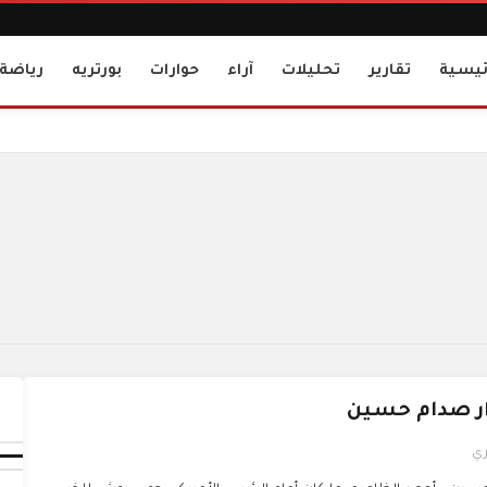
ئيسية
تقارير
تحليلات
آراء
حوارات
بورتريه
رياضة
ار صدام حسين
ري