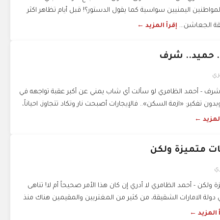
واطنين اليمنيين سواسية كما يقول الدستور؟! قبل أيام تظاهر اكثر
قة الجعاشن...
إقرأ المزيد ←
. حميد.. شرف
ري
. شرف - أحمد الظامري لو سألت أي شاب يمني عن أكبر عقبة تواجهه في
ون تفكير: «ازمة السكن».. فالإيجارات أصبحت نار وتكاد تتجاوز، احياناً،
المزيد ←
ات متميزة ولكن
ي
 ولكن - أحمد الظامري لا أدري إن كان هذا الأمر صحيحاً أم لا! تناهى
دولة الامارات الشقيقة، من كثير من المغتربين والمقيمين هناك منذ
 المزيد ←