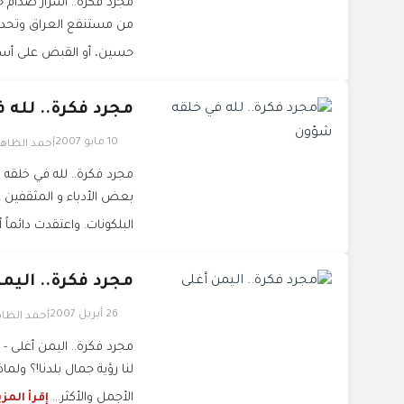
مجرد فكرة.. أسرار صدام ح
من مستنقع العراق وتحديدا
حسين، أو القبض على أسام
مجرد فكرة.. لله
10 مايو 2007
أحمد الظاه
مجرد فكرة.. لله في خلقه
بعض الأدباء و المثقفين عن
البلكونات. واعتقدت دائماً أ
مجرد فكرة.. اليم
26 أبريل 2007
أحمد الظا
مجرد فكرة.. اليمن أغلى -
لنا رؤية جمال بلدنا!؟ ولما
الأجمل والأكثر...
إقرأ المز