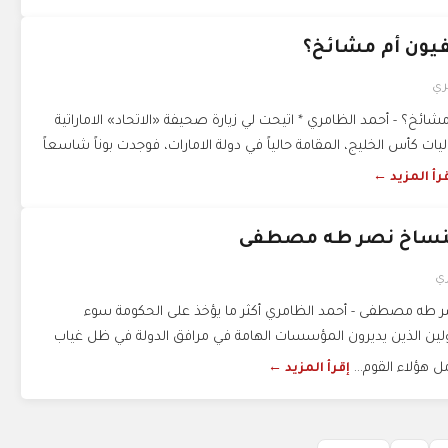
يون أم مشائخ؟
ري
ائخ؟ - أحمد الظامري * اتيحت لي زيارة صحيفة «الاتحاد» الاماراتية
ت كأس الخليج، المقامة حالياً في دولة الامارات، فوجدت بوناً شاسعاً
رأ المزيد ←
تنساخ نصر طه مصطفى
ري
ر طه مصطفى - أحمد الظامري أكثر ما يؤخذ على الحكومة سوء
ؤولين الذين يديرون المؤسسات الهامة في مرافق الدولة في ظل غياب
 هؤلاء القوم...
إقرأ المزيد ←