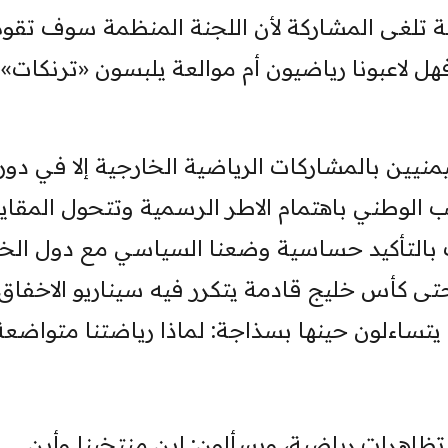
طة تلغى المشاركة لأن اللجنة المنظمة سوف تقوم
ل لاعبونا رياضيون أم موالعة يلبسون «ترنكات»
يمنيين بالمشاركات الرياضية الخارجية إلا في دور
الوطني باهتمام الاطر الرسمية وتتحول المقاي
 بالتأكيد حساسية وضعنا السياسي مع دول الخل
 حتى كأس خليج قادمة يتكرر فيه سيناريو الاخفاق.
تساءلون حينها بسذاجة: لماذا رياضتنا متواضعة
تظاهرات رياضية، ويسألون: اين منتخبنا وأين