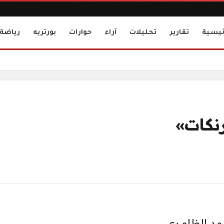
ئيسية
تقارير
تحليلات
آراء
حوارات
بورتريه
رياضة
رنكات»
حمد الظامري