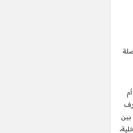
صلة
أم
رف
 بين
لية،