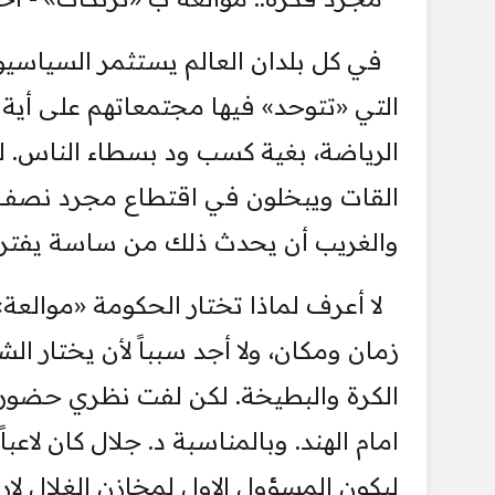
في كل بلدان العالم يستثمر السياسيو
التي «تتوحد» فيها مجتمعاتهم على أية 
الرياضة، بغية كسب ود بسطاء الناس. ل
القات ويبخلون في اقتطاع مجرد نصف 
والغريب أن يحدث ذلك من ساسة يفترض 
لا أعرف لماذا تختار الحكومة «موالعة»
زمان ومكان، ولا أجد سبباً لأن يختار ا
الكرة والبطيخة. لكن لفت نظري حضور د.
امام الهند. وبالمناسبة د. جلال كان لاعبا
ليكون المسؤول الاول لمخازن الغلال لار