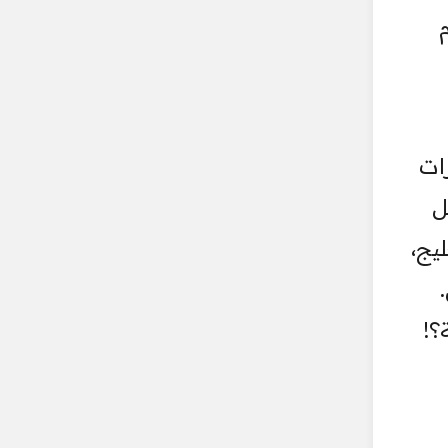
ات
ل
يج،
؟!