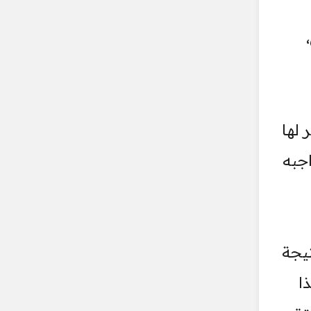
لها
جبه
تيجة
ا