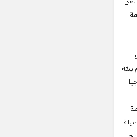
تقر
قة
 بيئة
يا
مة
سيلة
بح