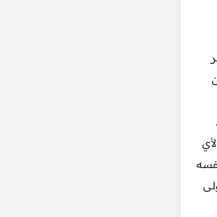
ر
ن
لأي
فسه
لى