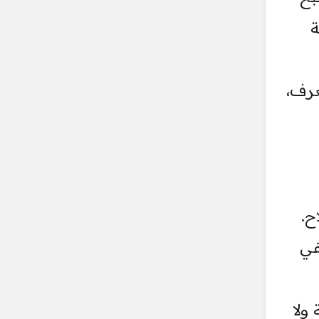
ة
عرف،
ح.
في
ولا