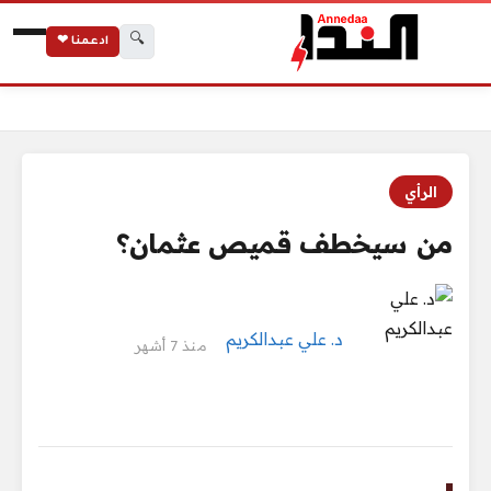
🔍
ادعمنا ❤
الرئيسية
من سيخطف قميص عثمان؟
الرأي
من سيخطف قميص عثمان؟
د. علي عبدالكريم
منذ 7 أشهر