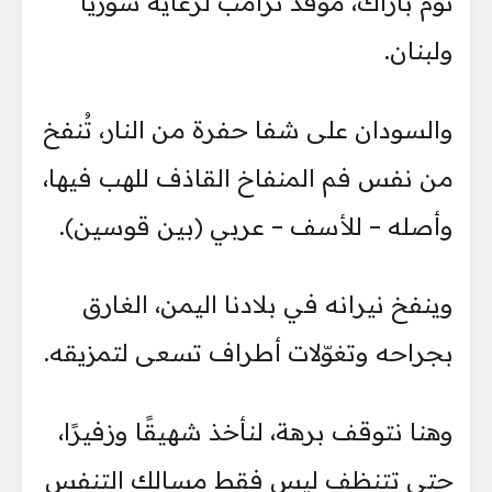
توم باراك، موفد ترامب لرعاية سوريا
ولبنان.
والسودان على شفا حفرة من النار، تُنفخ
من نفس فم المنفاخ القاذف للهب فيها،
وأصله – للأسف – عربي (بين قوسين).
وينفخ نيرانه في بلادنا اليمن، الغارق
بجراحه وتغوّلات أطراف تسعى لتمزيقه.
وهنا نتوقف برهة، لنأخذ شهيقًا وزفيرًا،
حتى تتنظف ليس فقط مسالك التنفس